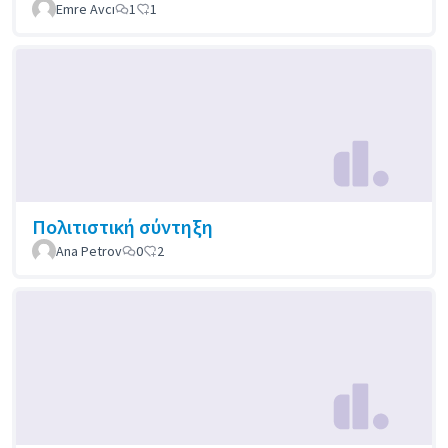
Emre Avcı
1
1
Πολιτιστική σύντηξη
Ana Petrov
0
2