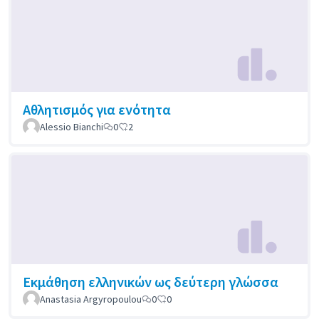
Αθλητισμός για ενότητα
Alessio Bianchi
0
2
Εκμάθηση ελληνικών ως δεύτερη γλώσσα
Anastasia Argyropoulou
0
0