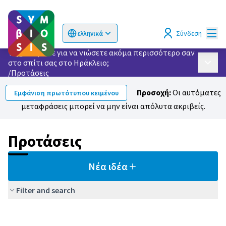
Κυρί
Σύνδεση
ελληνικά
Choose language
Επιλογή γλώσσας
Τι χρειάζεστε για να νιώσετε ακόμα περισσότερο σαν
στο σπίτι σας στο Ηράκλειο;
Κυρίως
/
Προτάσεις
Προσοχή:
Οι αυτόματες
Εμφάνιση πρωτότυπου κειμένου
μεταφράσεις μπορεί να μην είναι απόλυτα ακριβείς.
Προτάσεις
Νέα ιδέα
Filter and search