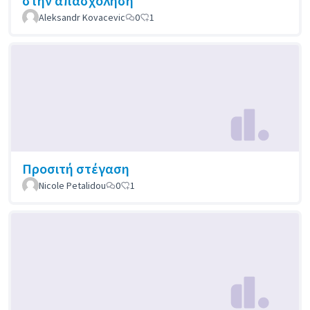
στην απασχόληση
Aleksandr Kovacevic
0
1
Προσιτή στέγαση
Nicole Petalidou
0
1