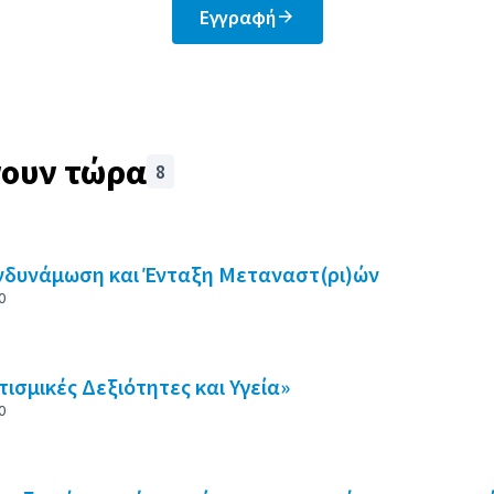
Εγγραφή
νουν τώρα
8
 παρουσιάζει τα στοιχεία αυτής της σελίδας ως σημεία χάρτη. Τ
Ενδυνάμωση και Ένταξη Μεταναστ(ρι)ών
0
ισμικές Δεξιότητες και Υγεία»
0