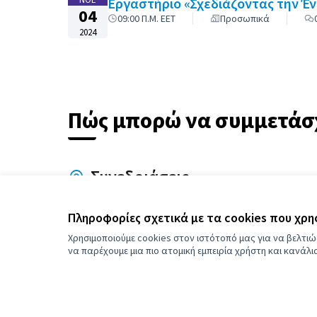
Εργαστήριο «Σχεδιάζοντας την Έν
04
09:00 Π.Μ. EET
Προσωπικά
2024
Πώς μπορώ να συμμετάσχ
Συνεδριάσεις
Μάθετε πού και πότε μπορείτε να
συμμετάσχετε σε δημόσιες συνεδριάσεις.
Πληροφορίες σχετικά με τα cookies που χρ
Χρησιμοποιούμε cookies στον ιστότοπό μας για να βελτιώ
να παρέχουμε μια πιο ατομική εμπειρία χρήστη και κανάλ
Περισσότερες πληροφορίες σχετικά με τον