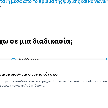
ταξη μέσα από το πρίσμα της ψυχικής και κοινωνική
0
ω σε μια διαδικασία;
Διάλογοι
Επιχειρηματολογήστε και συζητήστε,
μοιραστείτε τις απόψεις σας και εμπλουτίστε
ησιμοποιούνται στον ιστότοπο
τα σχετικά θέματα.
σουμε την απόδοση και το περιεχόμενο του ιστότοπου. Τα cookies μας δί
ια μέσων κοινωνικής δικτύωσης.
 πόρο Citizens Participation Portal