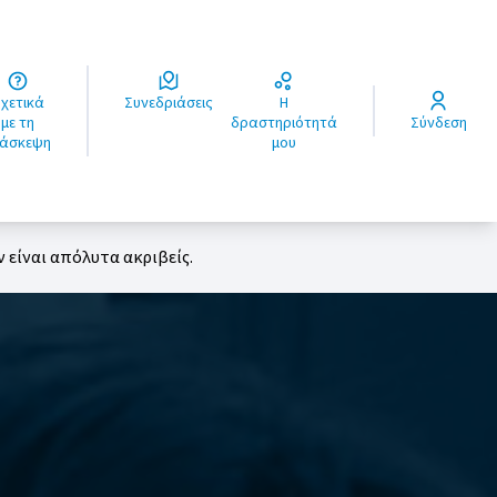
ά
Συνεδριάσεις
Η
ς
με τη
δραστηριότητά
Σύνδεση
ιάσκεψη
μου
 είναι απόλυτα ακριβείς.