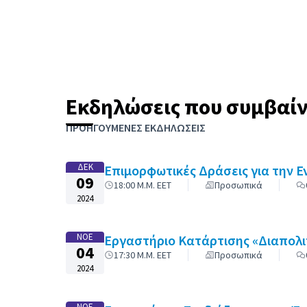
Εκδηλώσεις που συμβαί
Παράλειψη χάρτη
Το στοιχείο που ακολουθεί είναι ένας χάρτης που
ΠΡΟΗΓΟΎΜΕΝΕΣ ΕΚΔΗΛΏΣΕΙΣ
+
−
ΔΕΚ
Επιμορφωτικές Δράσεις για την 
09
18:00 Μ.Μ. EET
Προσωπικά
2024
ΝΟΈ
Εργαστήριο Κατάρτισης «Διαπολιτ
04
17:30 Μ.Μ. EET
Προσωπικά
2024
ΝΟΈ