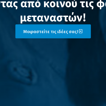
τας από κοινού τις 
μεταναστών!
Μοιραστείτε τις ιδέες σας!