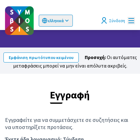
Κυρί
Σύνδεση
ελληνικά
Choose language
Επιλογή γλώσσας
Προσοχή:
Οι αυτόματες
Εμφάνιση πρωτότυπου κειμένου
μεταφράσεις μπορεί να μην είναι απόλυτα ακριβείς.
Εγγραφή
Εγγραφείτε για να συμμετάσχετε σε συζητήσεις και
να υποστηρίξετε προτάσεις.
Έχετε ήδη λογαριασμό;
Σύνδεση