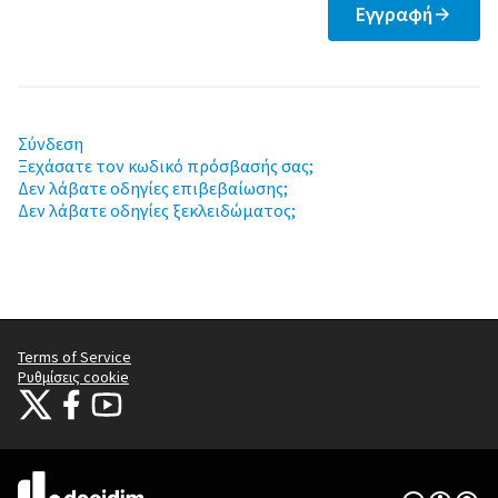
Εγγραφή
Σύνδεση
Ξεχάσατε τον κωδικό πρόσβασής σας;
Δεν λάβατε οδηγίες επιβεβαίωσης;
Δεν λάβατε οδηγίες ξεκλειδώματος;
Terms of Service
Ρυθμίσεις cookie
Citizens Participation Portal at X
Ο οργανισμός Citizens Participation Portal στο Facebook
Ο οργανισμός Citizens Participation Portal στο YouTube
(Εξωτερική σύνδεση)
(Εξωτερική σύνδεση)
(Εξωτερική σύνδεση)