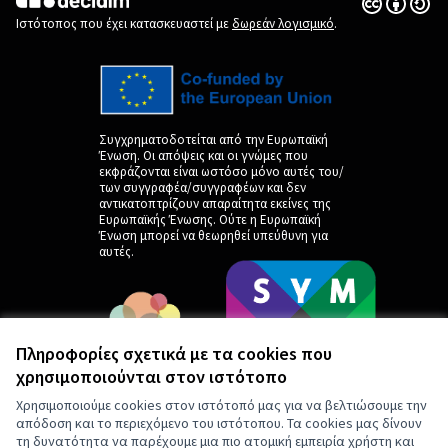
Άδεια Creat
(Εξωτερική 
(Εξωτερική σύνδεση)
Ιστότοπος που έχει κατασκευαστεί με
δωρεάν λογισμικό
.
Συγχρηματοδοτείται από την Ευρωπαϊκή
Ένωση. Οι απόψεις και οι γνώμες που
εκφράζονται είναι ωστόσο μόνο αυτές του/
των συγγραφέα/συγγραφέων και δεν
αντικατοπτρίζουν απαραίτητα εκείνες της
Ευρωπαϊκής Ένωσης. Ούτε η Ευρωπαϊκή
Ένωση μπορεί να θεωρηθεί υπεύθυνη για
αυτές.
Πληροφορίες σχετικά με τα cookies που
χρησιμοποιούνται στον ιστότοπο
Χρησιμοποιούμε cookies στον ιστότοπό μας για να βελτιώσουμε την
απόδοση και το περιεχόμενο του ιστότοπου. Τα cookies μας δίνουν
τη δυνατότητα να παρέχουμε μια πιο ατομική εμπειρία χρήστη και