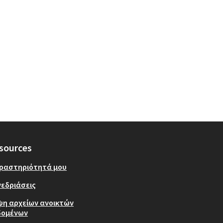
sources
δραστηριότητά μου
εδριάσεις
ψη αρχείων ανοικτών
δομένων