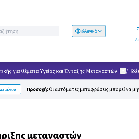
Σχετικ
ελληνικά
Choose language
Επιλογή γλώσσα
Δ
Μενού 
τικής για θέματα Υγείας και Ένταξης Μεταναστών
/
Ιδέ
Προσοχή:
Οι αυτόματες μεταφράσεις μπορεί να μην
ειμένου
ριξης μεταναστών