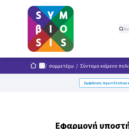
Σπίτι
Κυρίως μενού
/
συμμετέχω
/
Σύντομο κείμενο πολι
Εμφάνιση πρωτότυπου κ
Εφαρμογή υποστή