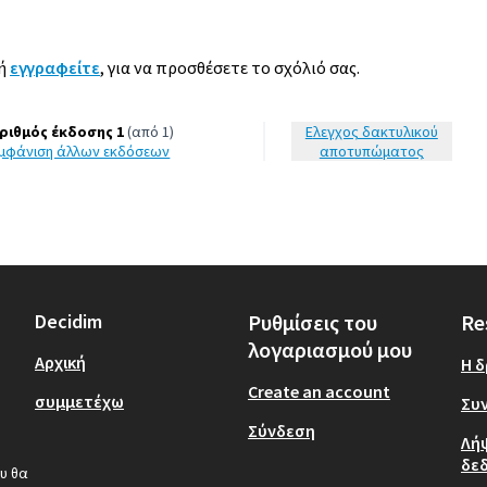
ή
εγγραφείτε
, για να προσθέσετε το σχόλιό σας.
ριθμός έκδοσης 1
(από 1)
Έλεγχος δακτυλικού
εμφάνιση άλλων εκδόσεων
αποτυπώματος
Decidim
Ρυθμίσεις του
Re
λογαριασμού μου
Αρχική
Η 
Create an account
συμμετέχω
Συν
Σύνδεση
Λή
δε
υ θα