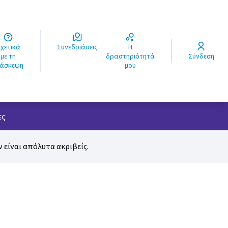
ά
Συνεδριάσεις
Η
ς
με τη
δραστηριότητά
Σύνδεση
ιάσκεψη
μου
χρήστη
ες
 είναι απόλυτα ακριβείς.