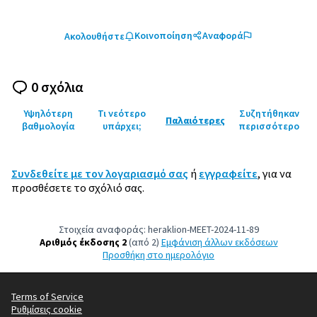
Κοινοποίηση
Αναφορά
Ακολουθήστε
0 σχόλια
Υψηλότερη
Τι νεότερο
Συζητήθηκαν
Παλαιότερες
βαθμολογία
υπάρχει;
περισσότερο
Συνδεθείτε με τον λογαριασμό σας
ή
εγγραφείτε
, για να
προσθέσετε το σχόλιό σας.
Στοιχεία αναφοράς: heraklion-MEET-2024-11-89
Αριθμός έκδοσης 2
(από 2)
εμφάνιση άλλων εκδόσεων
Προσθήκη στο ημερολόγιο
Terms of Service
Ρυθμίσεις cookie