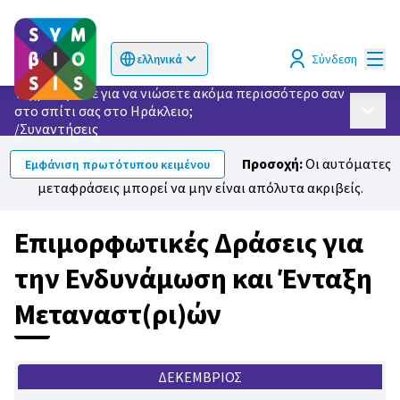
Κυρί
Σύνδεση
ελληνικά
Choose language
Επιλογή γλώσσας
Τι χρειάζεστε για να νιώσετε ακόμα περισσότερο σαν
στο σπίτι σας στο Ηράκλειο;
Κυρίως
/
Συναντήσεις
Προσοχή:
Οι αυτόματες
Εμφάνιση πρωτότυπου κειμένου
μεταφράσεις μπορεί να μην είναι απόλυτα ακριβείς.
Επιμορφωτικές Δράσεις για
την Ενδυνάμωση και Ένταξη
Μεταναστ(ρι)ών
ΔΕΚΈΜΒΡΙΟΣ