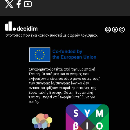
Citizens Participation Portal at X
Ο οργανισμός Citizens Participation Portal στο Facebook
Ο οργανισμός Citizens Participation Portal στο YouTube
(Εξωτερική σύνδεση)
(Εξωτερική σύνδεση)
(Εξωτερική σύνδεση)
Άδεια Creat
(Εξωτερική 
(Εξωτερική σύνδεση)
Ιστότοπος που έχει κατασκευαστεί με
δωρεάν λογισμικό
.
Συγχρηματοδοτείται από την Ευρωπαϊκή
Ένωση. Οι απόψεις και οι γνώμες που
εκφράζονται είναι ωστόσο μόνο αυτές του/
των συγγραφέα/συγγραφέων και δεν
αντικατοπτρίζουν απαραίτητα εκείνες της
Ευρωπαϊκής Ένωσης. Ούτε η Ευρωπαϊκή
Ένωση μπορεί να θεωρηθεί υπεύθυνη για
αυτές.