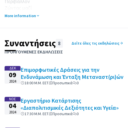
Περιβάλλον
Ζώντας μαζί
Τέχνες & Πολιτισμός & Αθλητισμός
More information
Εκπαίδευση
Ενδυνάμωση & Συμμετοχή
Συναντήσεις
8
Δείτε όλες τις εκδηλώσεις
Παράλειψη χάρτη
Leaflet
|
©
HERE maps
Το στοιχείο που ακολουθεί είναι ένας χάρτης που παρουσιάζε
ΠΡΟΗΓΟΎΜΕΝΕΣ ΕΚΔΗΛΏΣΕΙΣ
+
−
ΔΕΚ
Επιμορφωτικές Δράσεις για την
09
Ενδυνάμωση και Ένταξη Μεταναστ(ρι)ών
2024
18:00 Μ.Μ. EET
Προσωπικά
0
ΝΟΈ
Εργαστήριο Κατάρτισης
04
«Διαπολιτισμικές Δεξιότητες και Υγεία»
2024
17:30 Μ.Μ. EET
Προσωπικά
0