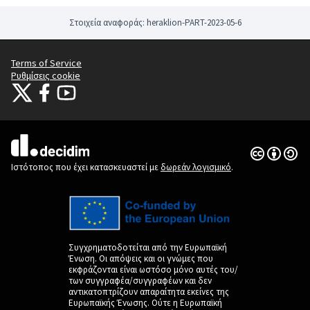
Στοιχεία αναφοράς: heraklion-PART-2023-05-6
Terms of Service
Ρυθμίσεις cookie
Citizens Participation Portal at X
Ο οργανισμός Citizens Participation Portal στο Facebook
Ο οργανισμός Citizens Participation Portal στο YouTube
(Εξωτερική σύνδεση)
(Εξωτερική σύνδεση)
(Εξωτερική σύνδεση)
Άδεια Creat
(Εξωτερική 
(Εξωτερική σύνδεση)
Ιστότοπος που έχει κατασκευαστεί με
δωρεάν λογισμικό
.
Συγχρηματοδοτείται από την Ευρωπαϊκή
Ένωση. Οι απόψεις και οι γνώμες που
εκφράζονται είναι ωστόσο μόνο αυτές του/
των συγγραφέα/συγγραφέων και δεν
αντικατοπτρίζουν απαραίτητα εκείνες της
Ευρωπαϊκής Ένωσης. Ούτε η Ευρωπαϊκή