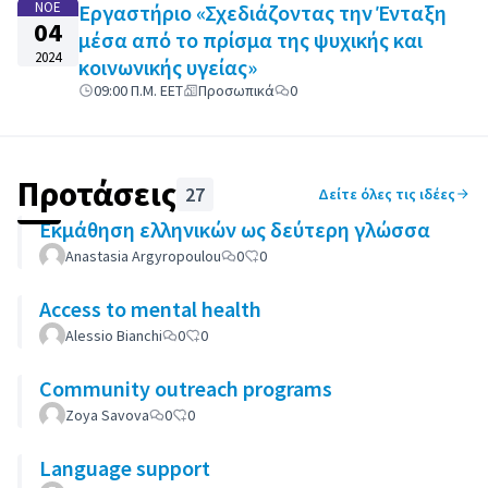
ΝΟΈ
Εργαστήριο «Σχεδιάζοντας την Ένταξη
04
μέσα από το πρίσμα της ψυχικής και
2024
κοινωνικής υγείας»
09:00 Π.Μ. EET
Προσωπικά
0
Προτάσεις
27
Δείτε όλες τις ιδέες
Εκμάθηση ελληνικών ως δεύτερη γλώσσα
Anastasia Argyropoulou
0
0
Access to mental health
Alessio Bianchi
0
0
Community outreach programs
Zoya Savova
0
0
Language support