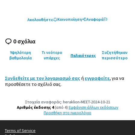
Κοινοποίηση
Αναφορά
Ακολουθήστε
0 σχόλια
Υψηλότερη
Τι νεότερο
Συζητήθηκαν
Παλαιότερες
βαθμολογία
υπάρχει;
περισσότερο
Συνδεθείτε με τον λογαριασμό σας
ή
εγγραφείτε
, για να
προσθέσετε το σχόλιό σας.
Στοιχεία αναφοράς: heraklion-MEET-2024-10-21
Αριθμός έκδοσης 4
(από 4)
εμφάνιση άλλων εκδόσεων
Προσθήκη στο ημερολόγιο
Terms of Service