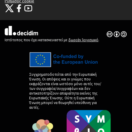
Ρυθμίσεις cookie
Citizens Participation Portal at X
Ο οργανισμός Citizens Participation Portal στο Facebook
Ο οργανισμός Citizens Participation Portal στο YouTube
(Εξωτερική σύνδεση)
(Εξωτερική σύνδεση)
(Εξωτερική σύνδεση)
Άδεια Creat
(Εξωτερική 
(Εξωτερική σύνδεση)
Ιστότοπος που έχει κατασκευαστεί με
δωρεάν λογισμικό
.
Συγχρηματοδοτείται από την Ευρωπαϊκή
Ένωση. Οι απόψεις και οι γνώμες που
εκφράζονται είναι ωστόσο μόνο αυτές του/
των συγγραφέα/συγγραφέων και δεν
αντικατοπτρίζουν απαραίτητα εκείνες της
Ευρωπαϊκής Ένωσης. Ούτε η Ευρωπαϊκή
Ένωση μπορεί να θεωρηθεί υπεύθυνη για
αυτές.