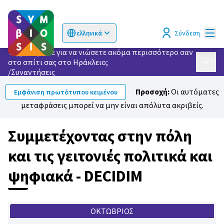
Κυρί
Σύνδεση
ελληνικά
Choose language
Επιλογή γλώσσας
Τι χρειάζεστε για να νιώσετε ακόμα περισσότερο σαν
στο σπίτι σας στο Ηράκλειο;
Κυρίως
/
Συναντήσεις
Προσοχή:
Οι αυτόματες
Εμφάνιση πρωτότυπου κειμένου
μεταφράσεις μπορεί να μην είναι απόλυτα ακριβείς.
Συμμετέχοντας στην πόλη
και τις γειτονιές πολιτικά και
ψηφιακά - DECIDIM
ΟΚΤΏΒΡΙΟΣ