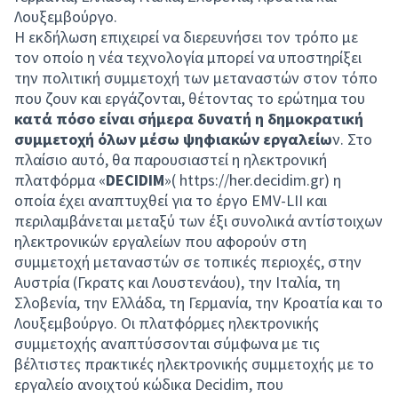
Λουξεμβούργο.
Η εκδήλωση επιχειρεί να διερευνήσει τον τρόπο με
τον οποίο η νέα τεχνολογία μπορεί να υποστηρίξει
την πολιτική συμμετοχή των μεταναστών στον τόπο
που ζουν και εργάζονται, θέτοντας το ερώτημα του
κατά πόσο είναι σήμερα δυνατή η δημοκρατική
συμμετοχή όλων μέσω ψηφιακών εργαλείω
ν. Στο
πλαίσιο αυτό, θα παρουσιαστεί η ηλεκτρονική
πλατφόρμα «
DECIDIM
»(
https://her.decidim.gr
) η
οποία έχει αναπτυχθεί για το έργο EMV-LII και
περιλαμβάνεται μεταξύ των έξι συνολικά αντίστοιχων
ηλεκτρονικών εργαλείων που αφορούν στη
συμμετοχή μεταναστών σε τοπικές περιοχές, στην
Αυστρία (Γκρατς και Λουστενάου), την Ιταλία, τη
Σλοβενία, την Ελλάδα, τη Γερμανία, την Κροατία και το
Λουξεμβούργο. Οι πλατφόρμες ηλεκτρονικής
συμμετοχής αναπτύσσονται σύμφωνα με τις
βέλτιστες πρακτικές ηλεκτρονικής συμμετοχής με το
εργαλείο ανοιχτού κώδικα Decidim, που