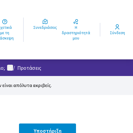
ά
Συνεδριάσεις
Η
ς
με τη
δραστηριότητά
Σύνδεση
ιάσκεψη
μου
Μενού χρήστη
ο;
/
Προτάσεις
 είναι απόλυτα ακριβείς.
Υποστήριξη