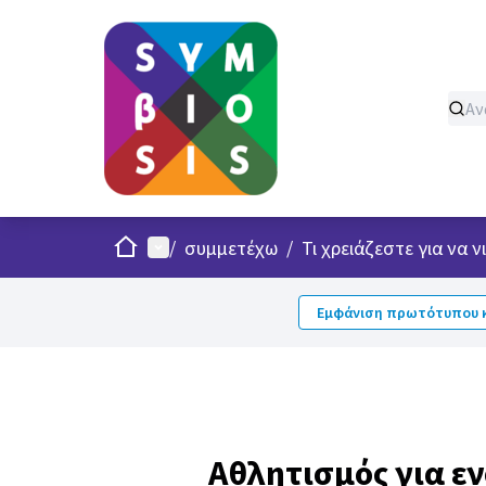
Σπίτι
Κυρίως μενού
/
συμμετέχω
/
Τι χρειάζεστε για να
Εμφάνιση πρωτότυπου κ
Αθλητισμός για ε