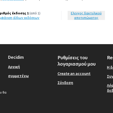
ριθμός έκδοσης 1
(από 1)
Έλεγχος δακτυλικού
εμφάνιση άλλων εκδόσεων
αποτυπώματος
Decidim
Ρυθμίσεις του
Re
λογαριασμού μου
Αρχική
Η 
Create an account
συμμετέχω
Συν
Σύνδεση
Λή
δε
υ θα