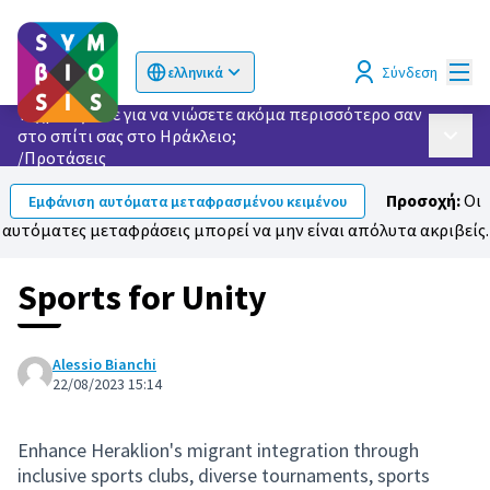
Κυρί
Σύνδεση
ελληνικά
Choose language
Επιλογή γλώσσας
Τι χρειάζεστε για να νιώσετε ακόμα περισσότερο σαν
στο σπίτι σας στο Ηράκλειο;
Κυρίως
/
Προτάσεις
Προσοχή:
Οι
Εμφάνιση αυτόματα μεταφρασμένου κειμένου
αυτόματες μεταφράσεις μπορεί να μην είναι απόλυτα ακριβείς.
Sports for Unity
Alessio Bianchi
22/08/2023 15:14
Enhance Heraklion's migrant integration through
inclusive sports clubs, diverse tournaments, sports