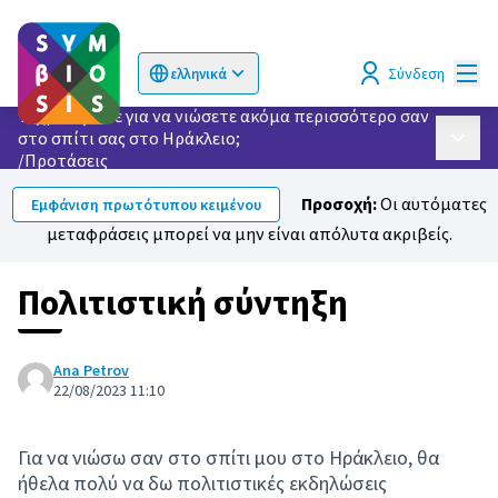
Κυρί
Σύνδεση
ελληνικά
Choose language
Επιλογή γλώσσας
Τι χρειάζεστε για να νιώσετε ακόμα περισσότερο σαν
στο σπίτι σας στο Ηράκλειο;
Κυρίως
/
Προτάσεις
Προσοχή:
Οι αυτόματες
Εμφάνιση πρωτότυπου κειμένου
μεταφράσεις μπορεί να μην είναι απόλυτα ακριβείς.
Πολιτιστική σύντηξη
Ana Petrov
22/08/2023 11:10
Για να νιώσω σαν στο σπίτι μου στο Ηράκλειο, θα
ήθελα πολύ να δω πολιτιστικές εκδηλώσεις