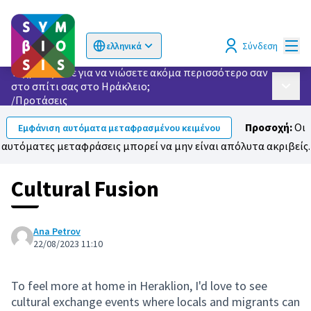
Κυρί
Σύνδεση
ελληνικά
Choose language
Επιλογή γλώσσας
Τι χρειάζεστε για να νιώσετε ακόμα περισσότερο σαν
στο σπίτι σας στο Ηράκλειο;
Κυρίως
/
Προτάσεις
Προσοχή:
Οι
Εμφάνιση αυτόματα μεταφρασμένου κειμένου
αυτόματες μεταφράσεις μπορεί να μην είναι απόλυτα ακριβείς.
Cultural Fusion
Ana Petrov
22/08/2023 11:10
To feel more at home in Heraklion, I'd love to see
cultural exchange events where locals and migrants can