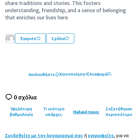
share traditions and stories. This fosters
understanding, friendship, and a sense of belonging
that enriches our lives here.
Έγκριση
Σχόλια
Κοινοποίηση
Αναφορά
Ακολουθήστε
0 σχόλια
Υψηλότερη
Τι νεότερο
Συζητήθηκαν
Παλαιότερες
βαθμολογία
υπάρχει;
περισσότερο
Συνδεθείτε με τον λογαριασμό σας
ή
εγγραφείτε
, για να