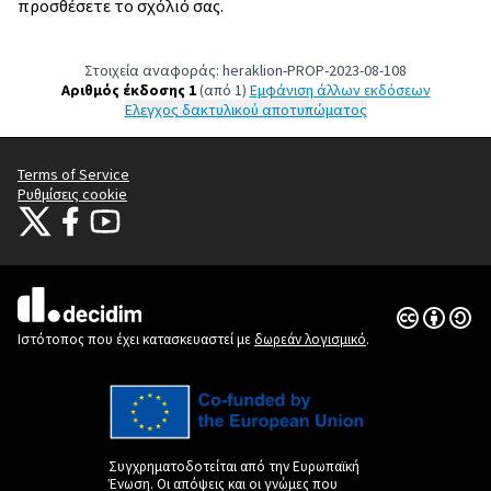
προσθέσετε το σχόλιό σας.
Στοιχεία αναφοράς: heraklion-PROP-2023-08-108
Αριθμός έκδοσης 1
(από 1)
εμφάνιση άλλων εκδόσεων
Έλεγχος δακτυλικού αποτυπώματος
Terms of Service
Ρυθμίσεις cookie
Citizens Participation Portal at X
Ο οργανισμός Citizens Participation Portal στο Facebook
Ο οργανισμός Citizens Participation Portal στο YouTube
(Εξωτερική σύνδεση)
(Εξωτερική σύνδεση)
(Εξωτερική σύνδεση)
Άδεια Creat
(Εξωτερική 
(Εξωτερική σύνδεση)
Ιστότοπος που έχει κατασκευαστεί με
δωρεάν λογισμικό
.
Συγχρηματοδοτείται από την Ευρωπαϊκή
Ένωση. Οι απόψεις και οι γνώμες που