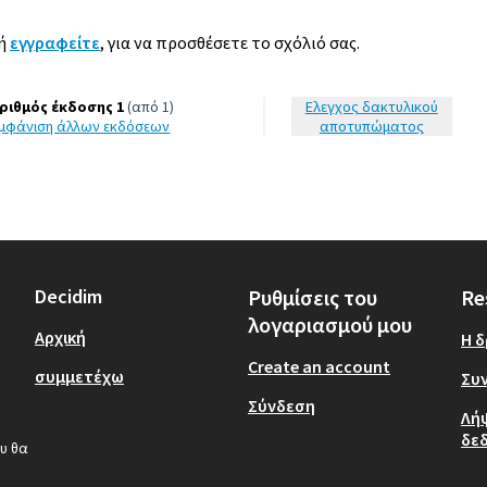
ή
εγγραφείτε
, για να προσθέσετε το σχόλιό σας.
ριθμός έκδοσης 1
(από 1)
Έλεγχος δακτυλικού
εμφάνιση άλλων εκδόσεων
αποτυπώματος
Decidim
Ρυθμίσεις του
Re
λογαριασμού μου
Αρχική
Η 
Create an account
συμμετέχω
Συν
Σύνδεση
Λή
δε
υ θα