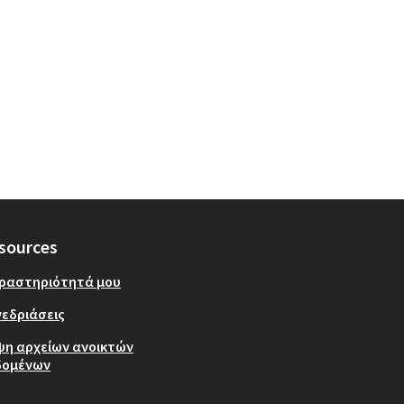
sources
δραστηριότητά μου
εδριάσεις
ψη αρχείων ανοικτών
δομένων