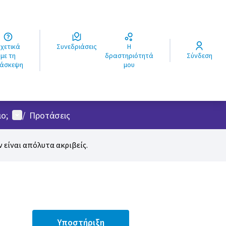
ά
Συνεδριάσεις
Η
ς
με τη
δραστηριότητά
Σύνδεση
ιάσκεψη
μου
Μενού χρήστη
ο;
/
Προτάσεις
 είναι απόλυτα ακριβείς.
Υποστήριξη