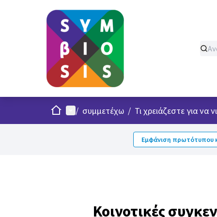
Σπίτι
Κυρίως μενού
/
συμμετέχω
/
Τι χρειάζεστε για να
Εμφάνιση πρωτότυπου κ
Κοινοτικές συγκε