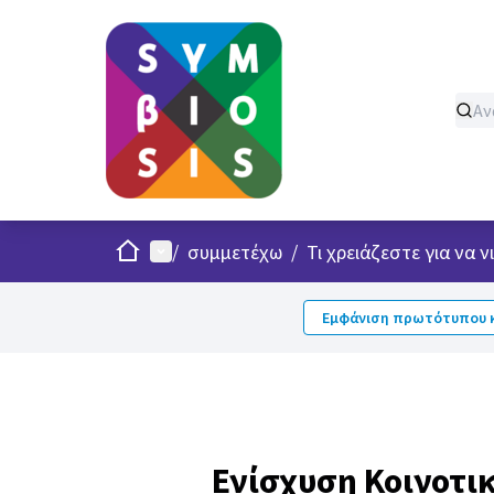
Σπίτι
Κυρίως μενού
/
συμμετέχω
/
Τι χρειάζεστε για να
Εμφάνιση πρωτότυπου κ
Ενίσχυση Κοινοτι