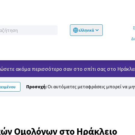
Σχετικ
ελληνικά
Choose language
Επιλογή γλώσσα
Δ
 νιώσετε ακόμα περισσότερο σαν στο σπίτι σας στο Ηράκλει
Προσοχή:
Οι αυτόματες μεταφράσεις μπορεί να μην
ειμένου
κών Ομολόγων στο Ηράκλειο