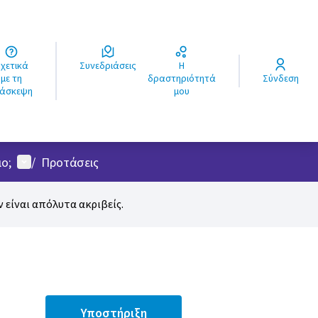
ά
Συνεδριάσεις
Η
ς
με τη
δραστηριότητά
Σύνδεση
ιάσκεψη
μου
Μενού χρήστη
ο;
/
Προτάσεις
 είναι απόλυτα ακριβείς.
Υποστήριξη