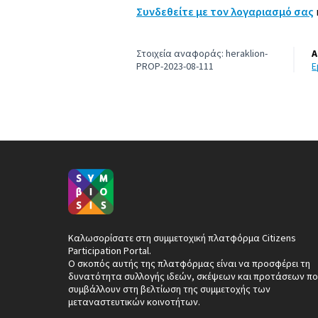
Συνδεθείτε με τον λογαριασμό σας
Στοιχεία αναφοράς: heraklion-
Α
PROP-2023-08-111
Καλωσορίσατε στη συμμετοχική πλατφόρμα Citizens
Participation Portal.
Ο σκοπός αυτής της πλατφόρμας είναι να προσφέρει τη
δυνατότητα συλλογής ιδεών, σκέψεων και προτάσεων πο
συμβάλλουν στη βελτίωση της συμμετοχής των
μεταναστευτικών κοινοτήτων.