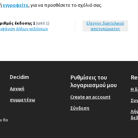
ή
εγγραφείτε
, για να προσθέσετε το σχόλιό σας.
ριθμός έκδοσης 1
(από 1)
Έλεγχος δακτυλικού
εμφάνιση άλλων εκδόσεων
αποτυπώματος
Decidim
Ρυθμίσεις του
Re
λογαριασμού μου
Αρχική
Η 
Create an account
συμμετέχω
Συν
Σύνδεση
Λή
δε
υ θα