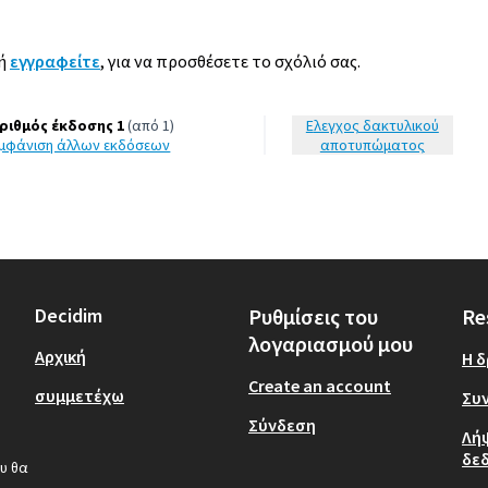
ή
εγγραφείτε
, για να προσθέσετε το σχόλιό σας.
ριθμός έκδοσης 1
(από 1)
Έλεγχος δακτυλικού
εμφάνιση άλλων εκδόσεων
αποτυπώματος
Decidim
Ρυθμίσεις του
Re
λογαριασμού μου
Αρχική
Η 
Create an account
συμμετέχω
Συν
Σύνδεση
Λή
δε
υ θα