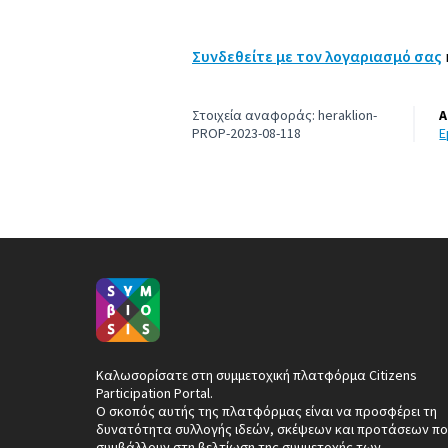
Συνδεθείτε με τον λογαριασμό σας
Στοιχεία αναφοράς: heraklion-
Α
PROP-2023-08-118
Καλωσορίσατε στη συμμετοχική πλατφόρμα Citizens
Participation Portal.
Ο σκοπός αυτής της πλατφόρμας είναι να προσφέρει τη
δυνατότητα συλλογής ιδεών, σκέψεων και προτάσεων πο
συμβάλλουν στη βελτίωση της συμμετοχής των