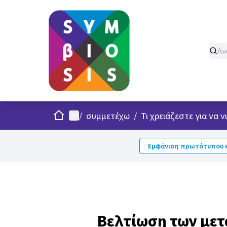
Σπίτι
Κυρίως μενού
/
συμμετέχω
/
Τι χρειάζεστε για να
Εμφάνιση πρωτότυπου κ
Βελτίωση των μετ