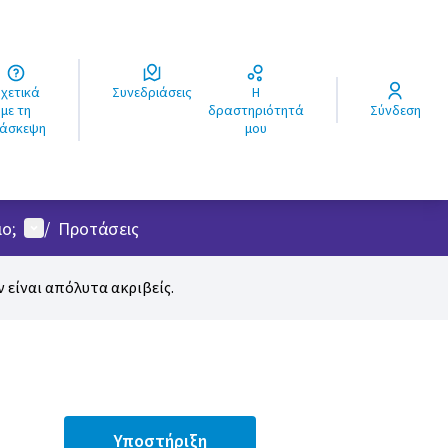
ά
Συνεδριάσεις
Η
ς
με τη
δραστηριότητά
Σύνδεση
ιάσκεψη
μου
Μενού χρήστη
ο;
/
Προτάσεις
 είναι απόλυτα ακριβείς.
Υποστήριξη