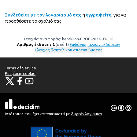
Συνδεθείτε με τον λογαριασμό σας
ή
εγγραφείτε
, για να
προσθέσετε το σχόλιό σας.
Στοιχεία αναφοράς: heraklion-PROP-2023-08-118
Αριθμός έκδοσης 1
(από 1)
εμφάνιση άλλων εκδόσεων
Έλεγχος δακτυλικού αποτυπώματος
Terms of Service
Ρυθμίσεις cookie
Citizens Participation Portal at X
Ο οργανισμός Citizens Participation Portal στο Facebook
Ο οργανισμός Citizens Participation Portal στο YouTube
(Εξωτερική σύνδεση)
(Εξωτερική σύνδεση)
(Εξωτερική σύνδεση)
Άδεια Creat
(Εξωτερική 
(Εξωτερική σύνδεση)
Ιστότοπος που έχει κατασκευαστεί με
δωρεάν λογισμικό
.