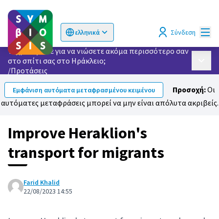
Κυρί
Σύνδεση
ελληνικά
Choose language
Επιλογή γλώσσας
Τι χρειάζεστε για να νιώσετε ακόμα περισσότερο σαν
στο σπίτι σας στο Ηράκλειο;
Κυρίως
/
Προτάσεις
Προσοχή:
Οι
Εμφάνιση αυτόματα μεταφρασμένου κειμένου
αυτόματες μεταφράσεις μπορεί να μην είναι απόλυτα ακριβείς.
Improve Heraklion's
transport for migrants
Farid Khalid
22/08/2023 14:55