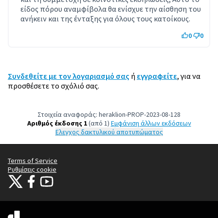
είδος πόρου αναμφίβολα θα ενίσχυε την αίσθηση του
ανήκειν και της ένταξης για όλους τους κατοίκους.
0
0
Συνδεθείτε με τον λογαριασμό σας
ή
εγγραφείτε
, για να
προσθέσετε το σχόλιό σας.
Στοιχεία αναφοράς: heraklion-PROP-2023-08-128
Αριθμός έκδοσης 1
(από 1)
εμφάνιση άλλων εκδόσεων
Έλεγχος δακτυλικού αποτυπώματος
Terms of Service
Ρυθμίσεις cookie
Citizens Participation Portal at X
Ο οργανισμός Citizens Participation Portal στο Facebook
Ο οργανισμός Citizens Participation Portal στο YouTube
(Εξωτερική σύνδεση)
(Εξωτερική σύνδεση)
(Εξωτερική σύνδεση)