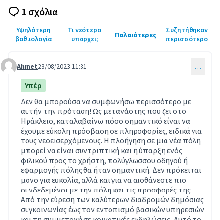
1 σχόλια
Υψηλότερη
Τι νεότερο
Συζητήθηκαν
Παλαιότερες
βαθμολογία
υπάρχει;
περισσότερο
Ahmet
23/08/2023 11:31
…
Comment 8
Υπέρ
Δεν θα μπορούσα να συμφωνήσω περισσότερο με
αυτήν την πρόταση! Ως μετανάστης που ζει στο
Ηράκλειο, καταλαβαίνω πόσο σημαντικό είναι να
έχουμε εύκολη πρόσβαση σε πληροφορίες, ειδικά για
τους νεοεισερχόμενους. Η πλοήγηση σε μια νέα πόλη
μπορεί να είναι συντριπτική και η ύπαρξη ενός
φιλικού προς το χρήστη, πολύγλωσσου οδηγού ή
εφαρμογής πόλης θα ήταν σημαντική. Δεν πρόκειται
μόνο για ευκολία, αλλά και για να αισθάνεστε πιο
συνδεδεμένοι με την πόλη και τις προσφορές της.
Από την εύρεση των καλύτερων διαδρομών δημόσιας
συγκοινωνίας έως τον εντοπισμό βασικών υπηρεσιών
και τη συμμετοχή σε κοινοτικές εκδηλώσεις, Αυτό το