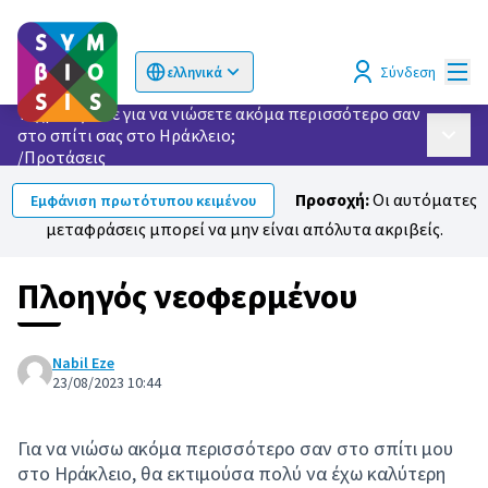
Κυρί
Σύνδεση
ελληνικά
Choose language
Επιλογή γλώσσας
Τι χρειάζεστε για να νιώσετε ακόμα περισσότερο σαν
στο σπίτι σας στο Ηράκλειο;
Κυρίως
/
Προτάσεις
Προσοχή:
Οι αυτόματες
Εμφάνιση πρωτότυπου κειμένου
μεταφράσεις μπορεί να μην είναι απόλυτα ακριβείς.
Πλοηγός νεοφερμένου
Nabil Eze
23/08/2023 10:44
Για να νιώσω ακόμα περισσότερο σαν στο σπίτι μου
στο Ηράκλειο, θα εκτιμούσα πολύ να έχω καλύτερη