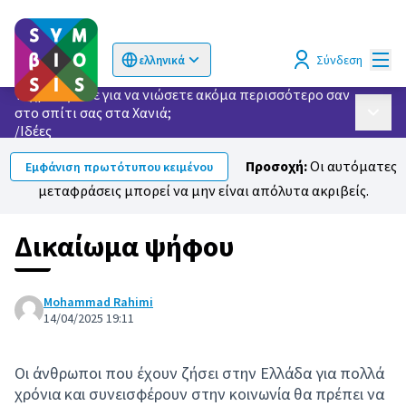
Κυρί
Σύνδεση
ελληνικά
Choose language
Επιλογή γλώσσας
Τι χρειάζεστε για να νιώσετε ακόμα περισσότερο σαν
στο σπίτι σας στα Χανιά;
Κυρίως
/
Ιδέες
Προσοχή:
Οι αυτόματες
Εμφάνιση πρωτότυπου κειμένου
μεταφράσεις μπορεί να μην είναι απόλυτα ακριβείς.
Δικαίωμα ψήφου
Mohammad Rahimi
14/04/2025 19:11
Οι άνθρωποι που έχουν ζήσει στην Ελλάδα για πολλά
χρόνια και συνεισφέρουν στην κοινωνία θα πρέπει να