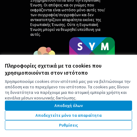
Συγχρηματοδοτείται από την Ευρωπαϊκή
Ένωση. Οι απόψεις και οι γνώμες που
εκφράζονται είναι ωστόσο μόνο αυτές του/
των συγγραφέα/συγγραφέων και δεν
αντικατοπτρίζουν απαραίτητα εκείνες της
Ευρωπαϊκής Ένωσης. Ούτε η Ευρωπαϊκή
Ένωση μπορεί να θεωρηθεί υπεύθυνη για
αυτές.
Πληροφορίες σχετικά με τα cookies που
χρησιμοποιούνται στον ιστότοπο
Χρησιμοποιούμε cookies στον ιστότοπό μας για να βελτιώσουμε την
απόδοση και το περιεχόμενο του ιστότοπου. Τα cookies μας δίνουν
τη δυνατότητα να παρέχουμε μια πιο ατομική εμπειρία χρήστη και
κανάλια μέσων κοινωνικής δικτύωσης.
by
Αποδοχή όλων
Αποδεχτείτε μόνο τα απαραίτητα
Ρυθμίσεις