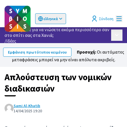
Κυρί
Σύνδεση
ελληνικά
Choose language
Επιλογή γλώσσας
Τι χρειάζεστε για να νιώσετε ακόμα περισσότερο σαν
στο σπίτι σας στα Χανιά;
Κυρίως
/
Ιδέες
Προσοχή:
Οι αυτόματες
Εμφάνιση πρωτότυπου κειμένου
μεταφράσεις μπορεί να μην είναι απόλυτα ακριβείς.
Απλούστευση των νομικών
διαδικασιών
Sami Al-Khatib
14/04/2025 19:20