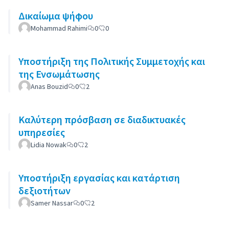
Δικαίωμα ψήφου
Mohammad Rahimi
0
0
Υποστήριξη της Πολιτικής Συμμετοχής και
της Ενσωμάτωσης
Anas Bouzid
0
2
Καλύτερη πρόσβαση σε διαδικτυακές
υπηρεσίες
Lidia Nowak
0
2
Υποστήριξη εργασίας και κατάρτιση
δεξιοτήτων
Samer Nassar
0
2