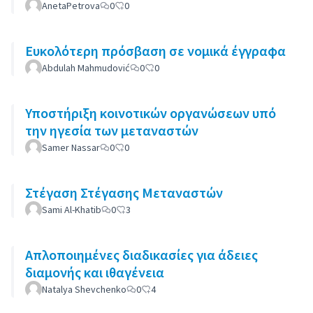
AnetaPetrova
0
0
Ευκολότερη πρόσβαση σε νομικά έγγραφα
Abdulah Mahmudović
0
0
Υποστήριξη κοινοτικών οργανώσεων υπό
την ηγεσία των μεταναστών
Samer Nassar
0
0
Στέγαση Στέγασης Μεταναστών
Sami Al-Khatib
0
3
Απλοποιημένες διαδικασίες για άδειες
διαμονής και ιθαγένεια
Natalya Shevchenko
0
4