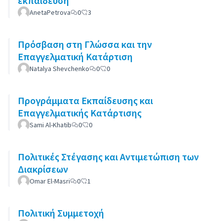
εκπαίδευση
AnetaPetrova
0
3
Πρόσβαση στη Γλώσσα και την
Επαγγελματική Κατάρτιση
Natalya Shevchenko
0
0
Προγράμματα Εκπαίδευσης και
Επαγγελματικής Κατάρτισης
Sami Al-Khatib
0
0
Πολιτικές Στέγασης και Αντιμετώπιση των
Διακρίσεων
Omar El-Masri
0
1
Πολιτική Συμμετοχή