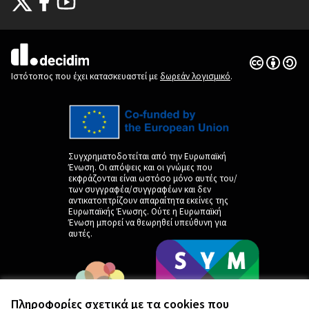
(Εξωτερική σύνδεση)
(Εξωτερική σύνδεση)
(Εξωτερική σύνδεση)
Άδεια Creat
(Εξωτερική 
(Εξωτερική σύνδεση)
Ιστότοπος που έχει κατασκευαστεί με
δωρεάν λογισμικό
.
Συγχρηματοδοτείται από την Ευρωπαϊκή
Ένωση. Οι απόψεις και οι γνώμες που
εκφράζονται είναι ωστόσο μόνο αυτές του/
των συγγραφέα/συγγραφέων και δεν
αντικατοπτρίζουν απαραίτητα εκείνες της
Ευρωπαϊκής Ένωσης. Ούτε η Ευρωπαϊκή
Ένωση μπορεί να θεωρηθεί υπεύθυνη για
αυτές.
Πληροφορίες σχετικά με τα cookies που