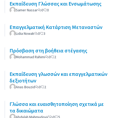
Εκπαίδευση Γλώσσας και Ενσωμάτωσης
Samer Nassar
0
0
Επαγγελματική Κατάρτιση Μεταναστών
Lidia Nowak
0
3
Πρόσβαση στη βοήθεια στέγασης
Mohammad Rahimi
0
2
Εκπαίδευση γλωσσών και επαγγελματικών
δεξιοτήτων
Anas Bouzid
0
2
Γλώσσα και ευαισθητοποίηση σχετικά με
τα δικαιώματα
Abdulah Mahmudović
0
5