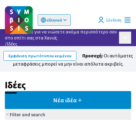
Κυρί
Σύνδεση
ελληνικά
Choose language
Επιλογή γλώσσας
Τι χρειάζεστε για να νιώσετε ακόμα περισσότερο σαν
στο σπίτι σας στα Χανιά;
Κυρίως
/
Ιδέες
Προσοχή:
Οι αυτόματες
Εμφάνιση πρωτότυπου κειμένου
μεταφράσεις μπορεί να μην είναι απόλυτα ακριβείς.
Ιδέες
Νέα ιδέα
Filter and search