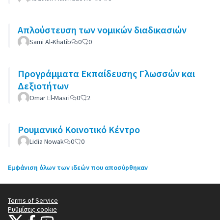
Απλούστευση των νομικών διαδικασιών
Sami Al-Khatib
0
0
Προγράμματα Εκπαίδευσης Γλωσσών και
Δεξιοτήτων
Omar El-Masri
0
2
Ρουμανικό Κοινοτικό Κέντρο
Lidia Nowak
0
0
Εμφάνιση όλων των ιδεών που αποσύρθηκαν
Terms of Service
Ρυθμίσεις cookie
Citizens Participation Portal at X
Ο οργανισμός Citizens Participation Portal στο Facebook
Ο οργανισμός Citizens Participation Portal στο YouTube