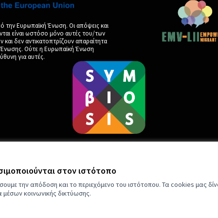
ό την Ευρωπαϊκή Ένωση. Οι απόψεις και
νται είναι ωστόσο μόνο αυτές του/των
και δεν αντικατοπτρίζουν απαραίτητα
ς Ένωσης. Ούτε η Ευρωπαϊκή Ένωση
ύθυνη για αυτές.
ησιμοποιούνται στον ιστότοπο
by
σουμε την απόδοση και το περιεχόμενο του ιστότοπου. Τα cookies μας δί
ια μέσων κοινωνικής δικτύωσης.