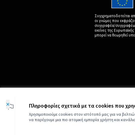
Συγχρηματοδοτείται απ
οι γνώμες που εκφράζο
συγγραφέα/συγγραφέων 
εκείνες της Ευρωπαϊκή
μπορεί να θεωρηθεί υπε
×
Φάσεις επεξεργασίας
Πληροφορίες σχετικά με τα cookies που χρ
Χρησιμοποιούμε cookies στον ιστότοπό μας για να βελτιώ
να παρέχουμε μια πιο ατομική εμπειρία χρήστη και κανάλ
Εισαγωγή
1
10/01/2025 - 03/02/2025