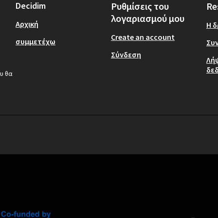
Decidim
Ρυθμίσεις του
Re
λογαριασμού μου
Αρχική
Η 
Create an account
συμμετέχω
Συν
Σύνδεση
Λή
δε
υ θα