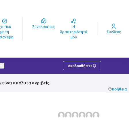
ά
Συνεδριάσεις
Η
ς
με τη
δραστηριότητά
Σύνδεση
ιάσκεψη
μου
Μενού χρήστη
Ακολουθήστε
 είναι απόλυτα ακριβείς.
Βοήθεια