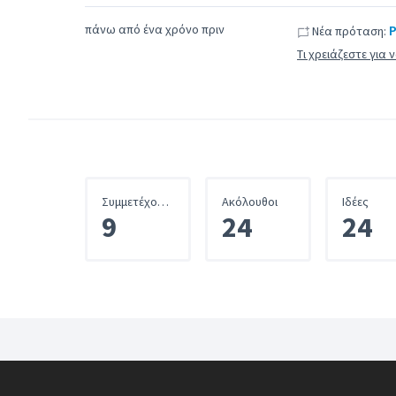
πάνω από ένα χρόνο πριν
Ρ
Νέα πρόταση:
Τι χρειάζεστε για
Συμμετέχοντες
Ακόλουθοι
Iδέες
9
24
24