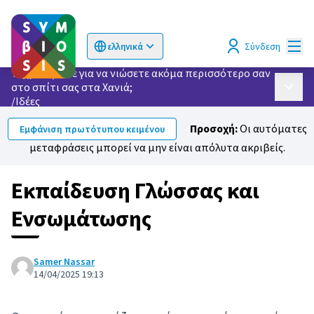
Κυρί
Σύνδεση
ελληνικά
Choose language
Επιλογή γλώσσας
Τι χρειάζεστε για να νιώσετε ακόμα περισσότερο σαν
στο σπίτι σας στα Χανιά;
Κυρίως
/
Ιδέες
Προσοχή:
Οι αυτόματες
Εμφάνιση πρωτότυπου κειμένου
μεταφράσεις μπορεί να μην είναι απόλυτα ακριβείς.
Εκπαίδευση Γλώσσας και
Ενσωμάτωσης
Samer Nassar
14/04/2025 19:13