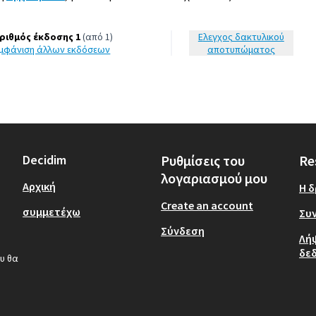
ριθμός έκδοσης 1
(από 1)
Έλεγχος δακτυλικού
εμφάνιση άλλων εκδόσεων
αποτυπώματος
Decidim
Ρυθμίσεις του
Re
λογαριασμού μου
Αρχική
Η 
Create an account
συμμετέχω
Συν
Σύνδεση
Λή
δε
υ θα