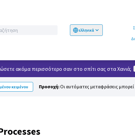
Σχετικ
ελληνικά
Choose language
Επιλογή γλώσσα
Δ
νιώσετε ακόμα περισσότερο σαν στο σπίτι σας στα Χανιά;
Προσοχή:
Οι αυτόματες μεταφράσεις μπορεί ν
ένου κειμένου
 Processes