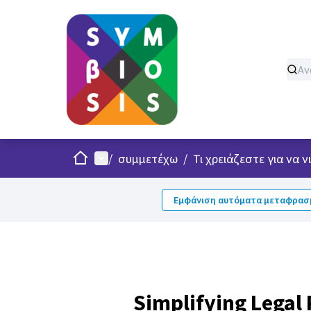
Σπίτι
Κυρίως μενού
/
συμμετέχω
/
Τι χρειάζεστε για να 
Εμφάνιση αυτόματα μεταφρασμ
Simplifying Legal