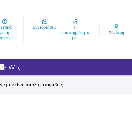
ά
Συνεδριάσεις
Η
ς
με τη
δραστηριότητά
Σύνδεση
ιάσκεψη
μου
Μενού χρήστη
/
Ιδέες
α μην είναι απόλυτα ακριβείς.