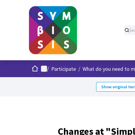
Home
Main menu
/
Participate
/
What do you need to m
Show original tex
Changes at "Simpl