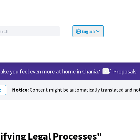
English
Choose language
Επιλογή γλώσσα
User menu
ake you feel even more at home in Chania?
/
Proposals
Notice:
Content might be automatically translated and not
t
ifying Legal Processes"