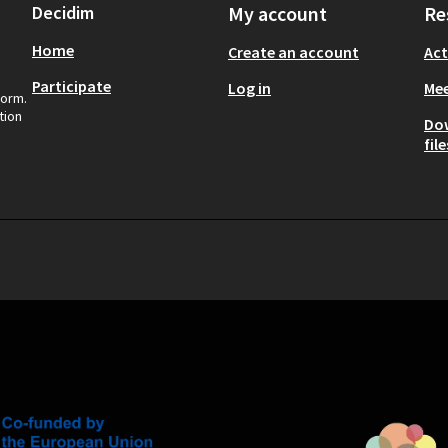
Decidim
My account
Re
Home
Create an account
Act
Participate
Log in
Mee
form.
tion
Do
file