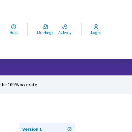
ς
Help
Meetings
Activity
Log in
 be 100% accurate.
Version 1