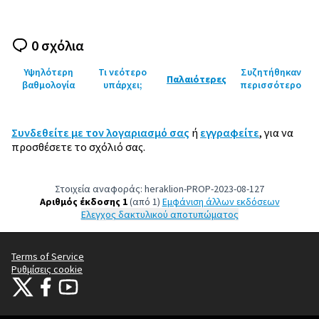
0 σχόλια
Υψηλότερη
Τι νεότερο
Συζητήθηκαν
Παλαιότερες
βαθμολογία
υπάρχει;
περισσότερο
Συνδεθείτε με τον λογαριασμό σας
ή
εγγραφείτε
, για να
προσθέσετε το σχόλιό σας.
Στοιχεία αναφοράς: heraklion-PROP-2023-08-127
Αριθμός έκδοσης 1
(από 1)
εμφάνιση άλλων εκδόσεων
Έλεγχος δακτυλικού αποτυπώματος
Terms of Service
Ρυθμίσεις cookie
Citizens Participation Portal at X
Ο οργανισμός Citizens Participation Portal στο Facebook
Ο οργανισμός Citizens Participation Portal στο YouTube
(Εξωτερική σύνδεση)
(Εξωτερική σύνδεση)
(Εξωτερική σύνδεση)