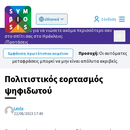
Κυρί
Σύνδεση
ελληνικά
Choose language
Επιλογή γλώσσας
Τι χρειάζεστε για να νιώσετε ακόμα περισσότερο σαν
στο σπίτι σας στο Ηράκλειο;
Κυρίως
/
Προτάσεις
Προσοχή:
Οι αυτόματες
Εμφάνιση πρωτότυπου κειμένου
μεταφράσεις μπορεί να μην είναι απόλυτα ακριβείς.
Πολιτιστικός εορτασμός
ψηφιδωτού
Leyla
22/08/2023 17:40