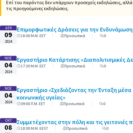
Επί του παρόντος δεν υπάρχουν προσεχείς εκδηλώσεις, αλλά 
τις προηγούμενες εκδηλώσεις.
ΔΕΚ
Επιμορφωτικές Δράσεις για την Ενδυνάμωση
09
18:00 Μ.Μ. EET
Προσωπικά
0
2024
ΝΟΈ
Εργαστήριο Κατάρτισης «Διαπολιτισμικές Δεξ
04
17:30 Μ.Μ. EET
Προσωπικά
0
2024
ΝΟΈ
Εργαστήριο «Σχεδιάζοντας την Ένταξη μέσα 
04
κοινωνικής υγείας»
2024
09:00 Π.Μ. EET
Προσωπικά
0
ΟΚΤ
Συμμετέχοντας στην πόλη και τις γειτονιές 
08
18:00 Μ.Μ. EEST
Προσωπικά
0