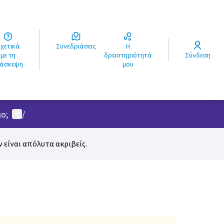
ά
Συνεδριάσεις
Η
ς
με τη
δραστηριότητά
Σύνδεση
ιάσκεψη
μου
Μενού χρήστη
ο;
/
 είναι απόλυτα ακριβείς.
Leaflet
|
©
HERE maps
ία αυτής της σελίδας ως σημεία χάρτη. Το στοιχείο μπορεί να χ