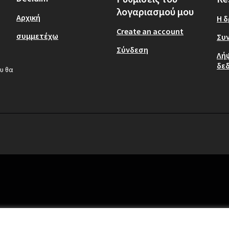
λογαριασμού μου
Αρχική
Η 
Create an account
συμμετέχω
Συν
Σύνδεση
Λή
δε
υ θα