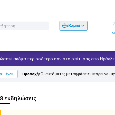
Σχετικ
ελληνικά
Choose language
Επιλογή γλώσσα
Δ
 νιώσετε ακόμα περισσότερο σαν στο σπίτι σας στο Ηράκλει
Προσοχή:
Οι αυτόματες μεταφράσεις μπορεί να μην
ειμένου
ειψη χάρτη
είο που ακολουθεί είναι ένας χάρτης που παρουσιάζει τα στοιχε
8 εκδηλώσεις