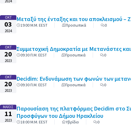
2024
ΟΚΤ
Μεταξύ της ένταξης και του αποκλεισμού – 
03
19:00 Μ.Μ. EEST
Προσωπικά
0
2024
ΟΚΤ
Συμμετοχική Δημοκρατία με Μετανάστες και
20
09:30 Π.Μ. EEST
Προσωπικά
0
2023
ΟΚΤ
Decidim: Ενδυνάμωση των φωνών των μετα
20
09:30 Π.Μ. EEST
Προσωπικά
0
2023
ΜΆΙΟΣ
Παρουσίαση της πλατφόρμας Decidim στο Σ
11
Προσφύγων του Δήμου Ηρακλείου
2023
18:00 Μ.Μ. EEST
Υβρίδιο
0