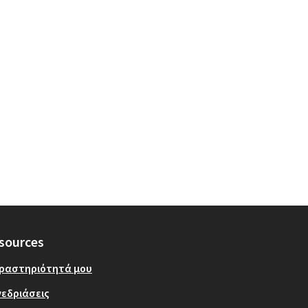
sources
δραστηριότητά μου
εδριάσεις