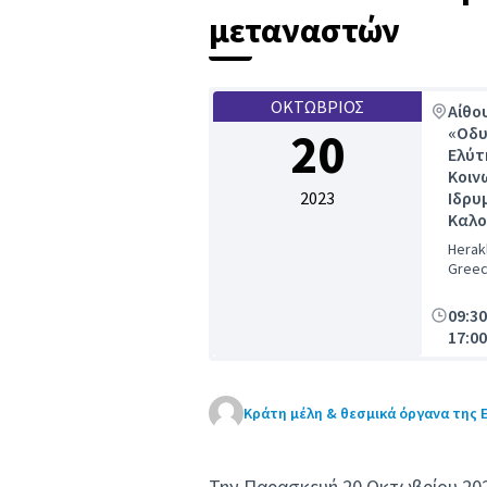
μεταναστών
ΟΚΤΏΒΡΙΟΣ
Αίθο
20
«Οδ
Ελύτ
Κοιν
2023
Ιδρυ
Καλο
Herakl
Gree
09:30
17:00
Κράτη μέλη & θεσμικά όργανα της 
Την Παρασκευή 20 Οκτωβρίου 202