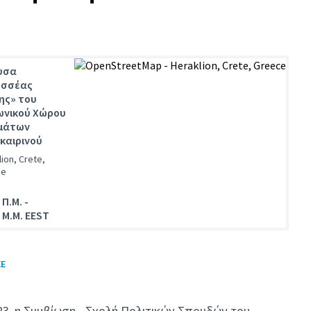
υσα
υσσέας
ης» του
ωνικού Χώρου
μάτων
καιρινού
ion, Crete,
ce
 Π.Μ.
-
 Μ.Μ. EEST
(Εξωτερική σύνδεση)
ΕΕ
3, η Συμβίωση - Σχολή Πολιτικών Σπουδών του