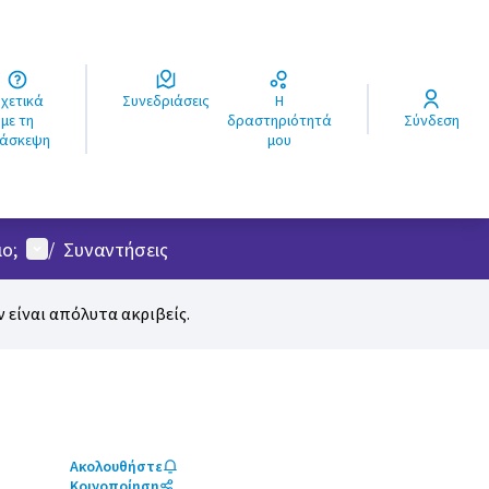
ά
Συνεδριάσεις
Η
ς
με τη
δραστηριότητά
Σύνδεση
ιάσκεψη
μου
Μενού χρήστη
ο;
/
Συναντήσεις
 είναι απόλυτα ακριβείς.
Ακολουθήστε
Κοινοποίηση