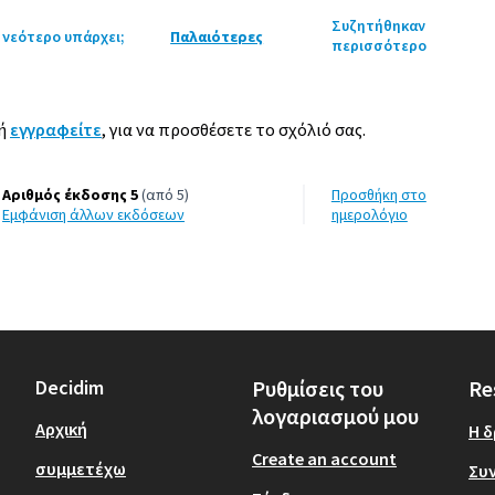
Συζητήθηκαν
 νεότερο υπάρχει;
Παλαιότερες
περισσότερο
ή
εγγραφείτε
, για να προσθέσετε το σχόλιό σας.
Αριθμός έκδοσης 5
(από 5)
Προσθήκη στο
εμφάνιση άλλων εκδόσεων
ημερολόγιο
Decidim
Ρυθμίσεις του
Re
λογαριασμού μου
Αρχική
Η 
Create an account
συμμετέχω
Συν