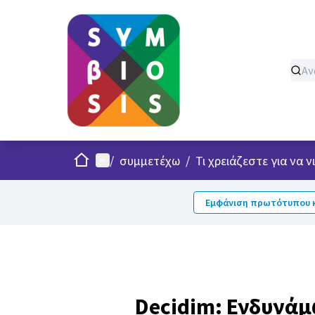
Σπίτι
Κυρίως μενού
/
συμμετέχω
/
Τι χρειάζεστε για να
Εμφάνιση πρωτότυπου κ
Decidim: Ενδυνά