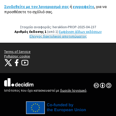
Συνδεθείτε με τον λογαριασμό σας
ή
εγγραφείτε
, για να
προσθέσετε το σχόλιό σας.
Στοιχεία αναφοράς: heraklion-PROP-2025-04-237
Αριθμός έκδοσης 1
(από 1)
εμφάνιση άλλων εκδόσεων
Έλεγχος δακτυλικού αποτυπώματος
Terms of Service
Ρυθμίσεις cookie
Citizens Participation Portal at X
Ο οργανισμός Citizens Participation Portal στο Facebook
Ο οργανισμός Citizens Participation Portal στο YouTube
(Εξωτερική σύνδεση)
(Εξωτερική σύνδεση)
(Εξωτερική σύνδεση)
Άδεια Creat
(Εξωτερική 
(Εξωτερική σύνδεση)
Ιστότοπος που έχει κατασκευαστεί με
δωρεάν λογισμικό
.