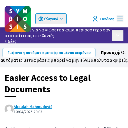
Κυρί
Σύνδεση
ελληνικά
Choose language
Επιλογή γλώσσας
Τι χρειάζεστε για να νιώσετε ακόμα περισσότερο σαν
στο σπίτι σας στα Χανιά;
Κυρίως
/
Ιδέες
Προσοχή:
Οι
Εμφάνιση αυτόματα μεταφρασμένου κειμένου
αυτόματες μεταφράσεις μπορεί να μην είναι απόλυτα ακριβείς.
Easier Access to Legal
Documents
Abdulah Mahmudović
10/04/2025 20:03