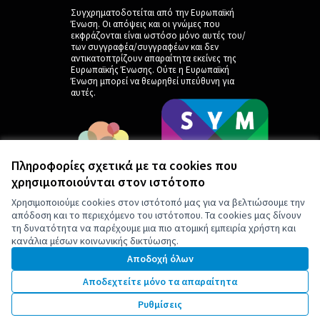
Συγχρηματοδοτείται από την Ευρωπαϊκή
Ένωση. Οι απόψεις και οι γνώμες που
εκφράζονται είναι ωστόσο μόνο αυτές του/
των συγγραφέα/συγγραφέων και δεν
αντικατοπτρίζουν απαραίτητα εκείνες της
Ευρωπαϊκής Ένωσης. Ούτε η Ευρωπαϊκή
Ένωση μπορεί να θεωρηθεί υπεύθυνη για
αυτές.
Πληροφορίες σχετικά με τα cookies που
χρησιμοποιούνται στον ιστότοπο
Χρησιμοποιούμε cookies στον ιστότοπό μας για να βελτιώσουμε την
απόδοση και το περιεχόμενο του ιστότοπου. Τα cookies μας δίνουν
τη δυνατότητα να παρέχουμε μια πιο ατομική εμπειρία χρήστη και
κανάλια μέσων κοινωνικής δικτύωσης.
by
Αποδοχή όλων
Αποδεχτείτε μόνο τα απαραίτητα
Ρυθμίσεις