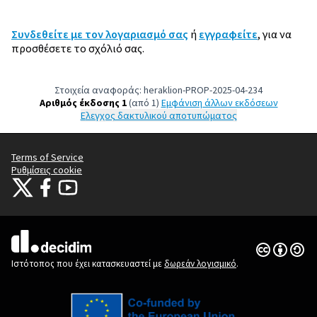
Συνδεθείτε με τον λογαριασμό σας
ή
εγγραφείτε
, για να
προσθέσετε το σχόλιό σας.
Στοιχεία αναφοράς: heraklion-PROP-2025-04-234
Αριθμός έκδοσης 1
(από 1)
εμφάνιση άλλων εκδόσεων
Έλεγχος δακτυλικού αποτυπώματος
Terms of Service
Ρυθμίσεις cookie
Citizens Participation Portal at X
Ο οργανισμός Citizens Participation Portal στο Facebook
Ο οργανισμός Citizens Participation Portal στο YouTube
(Εξωτερική σύνδεση)
(Εξωτερική σύνδεση)
(Εξωτερική σύνδεση)
Άδεια Creat
(Εξωτερική 
(Εξωτερική σύνδεση)
Ιστότοπος που έχει κατασκευαστεί με
δωρεάν λογισμικό
.