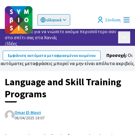
Κυρί
Σύνδεση
ελληνικά
Choose language
Επιλογή γλώσσας
Τι χρειάζεστε για να νιώσετε ακόμα περισσότερο σαν
στο σπίτι σας στα Χανιά;
Κυρίως
/
Ιδέες
Προσοχή:
Οι
Εμφάνιση αυτόματα μεταφρασμένου κειμένου
αυτόματες μεταφράσεις μπορεί να μην είναι απόλυτα ακριβείς.
Language and Skill Training
Programs
Omar El-Masri
08/04/2025 18:07