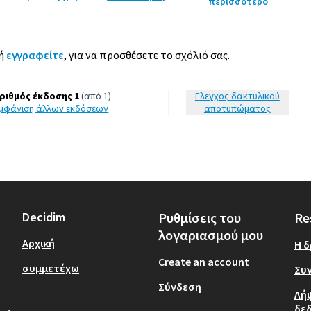
περισσότερο
ή
εγγραφείτε
, για να προσθέσετε το σχόλιό σας.
ριθμός έκδοσης 1
(από 1)
Έλεγχος δακτυλικού
εμφάνιση άλλων εκδόσεων
αποτυπώματος
Decidim
Ρυθμίσεις του
Re
λογαριασμού μου
Αρχική
Η 
Create an account
συμμετέχω
Συν
Σύνδεση
Λή
δε