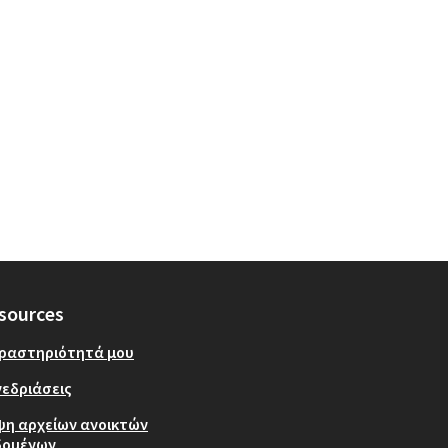
sources
δραστηριότητά μου
εδριάσεις
ψη αρχείων ανοικτών
δομένων