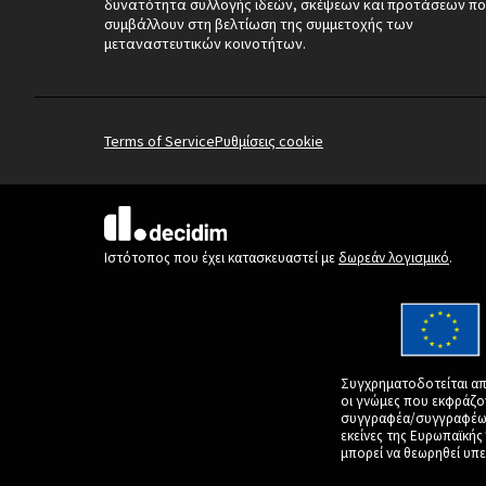
δυνατότητα συλλογής ιδεών, σκέψεων και προτάσεων πο
συμβάλλουν στη βελτίωση της συμμετοχής των
μεταναστευτικών κοινοτήτων.
Terms of Service
Ρυθμίσεις cookie
(Εξωτερική σύνδεση)
Ιστότοπος που έχει κατασκευαστεί με
δωρεάν λογισμικό
.
Συγχρηματοδοτείται απ
οι γνώμες που εκφράζο
συγγραφέα/συγγραφέων 
εκείνες της Ευρωπαϊκή
μπορεί να θεωρηθεί υπε