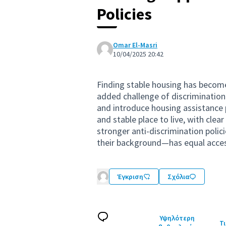
Policies
Omar El-Masri
10/04/2025 20:42
Finding stable housing has become 
added challenge of discriminatio
and introduce housing assistance 
and stable place to live, with clear e
stronger anti-discrimination polic
their background—has equal acces
Έγκριση
Σχόλια
Υψηλότερη
Τι