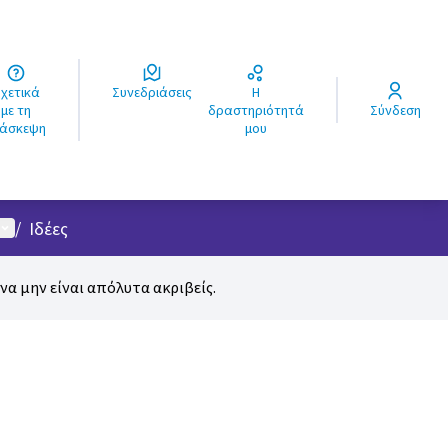
ά
Συνεδριάσεις
Η
ς
με τη
δραστηριότητά
Σύνδεση
ιάσκεψη
μου
Μενού χρήστη
/
Ιδέες
α μην είναι απόλυτα ακριβείς.