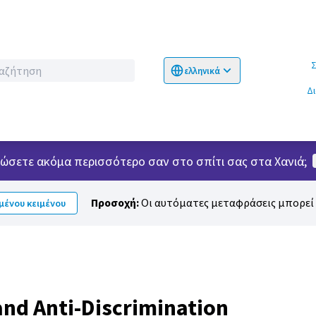
Σχετικ
ελληνικά
Choose language
Επιλογή γλώσσα
Δ
νιώσετε ακόμα περισσότερο σαν στο σπίτι σας στα Χανιά;
Προσοχή:
Οι αυτόματες μεταφράσεις μπορεί ν
ένου κειμένου
nd Anti-Discrimination