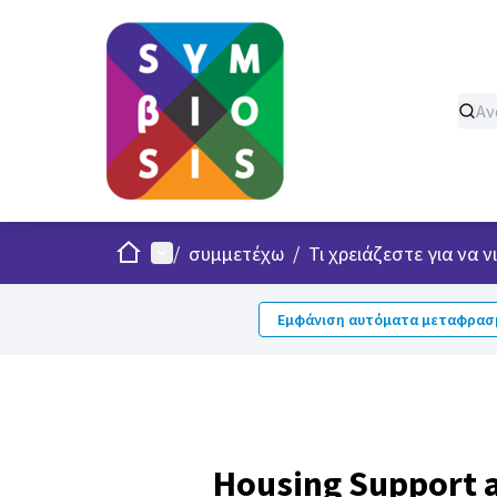
Σπίτι
Κυρίως μενού
/
συμμετέχω
/
Τι χρειάζεστε για να 
Εμφάνιση αυτόματα μεταφρασμ
Housing Support a