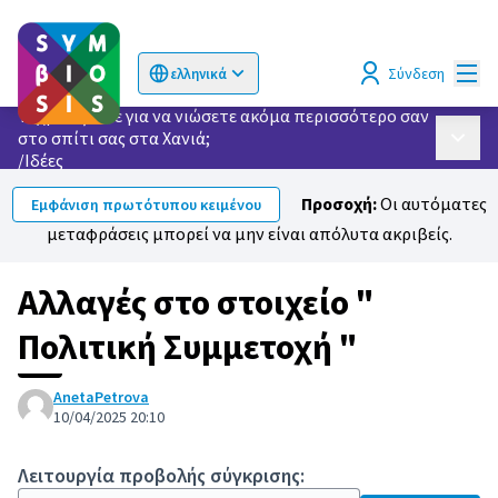
Κυρί
Σύνδεση
ελληνικά
Choose language
Επιλογή γλώσσας
Τι χρειάζεστε για να νιώσετε ακόμα περισσότερο σαν
στο σπίτι σας στα Χανιά;
Κυρίως
/
Ιδέες
Προσοχή:
Οι αυτόματες
Εμφάνιση πρωτότυπου κειμένου
μεταφράσεις μπορεί να μην είναι απόλυτα ακριβείς.
Αλλαγές στο στοιχείο "
Πολιτική Συμμετοχή "
AnetaPetrova
10/04/2025 20:10
Λειτουργία προβολής σύγκρισης: