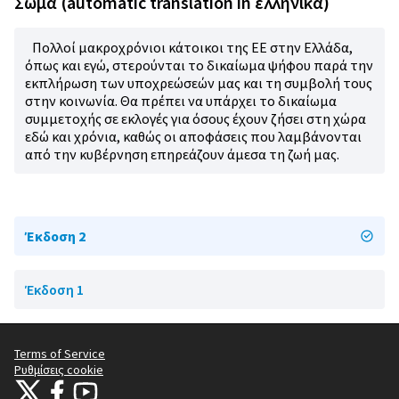
Σώμα (automatic translation in ελληνικά)
Πολλοί μακροχρόνιοι κάτοικοι της ΕΕ στην Ελλάδα,
όπως και εγώ, στερούνται το δικαίωμα ψήφου παρά την
εκπλήρωση των υποχρεώσεών μας και τη συμβολή τους
στην κοινωνία. Θα πρέπει να υπάρχει το δικαίωμα
συμμετοχής σε εκλογές για όσους έχουν ζήσει στη χώρα
εδώ και χρόνια, καθώς οι αποφάσεις που λαμβάνονται
από την κυβέρνηση επηρεάζουν άμεσα τη ζωή μας.
Έκδοση 2
Έκδοση 1
Terms of Service
Ρυθμίσεις cookie
Citizens Participation Portal at X
Ο οργανισμός Citizens Participation Portal στο Facebook
Ο οργανισμός Citizens Participation Portal στο YouTube