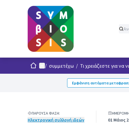
Σπίτι
Κυρίως μενού
/
συμμετέχω
/
Τι χρειάζεστε για να
Εμφάνιση αυτόματα μεταφρασμ
ΠΑΡΟΎΣΑ ΦΆΣΗ:
ΗΜΕΡΟΜΗΝ
Ηλεκτρονική συλλογή ιδεών
01 Μάιος 2