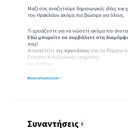
Μαζί σας αναζητούμε δημιουργικές ιδέες και 
του Ηρακλείου ακόμα πιο βιώσιμη για όλους.
Τι χρειάζεστε για να νιώσετε ακόμα πιο άνετα
Εδώ μπορείτε να συμβάλετε στη διαμόρφ
σας!
Μοιραστείτε
τις προτάσεις
σας σε θέματα ό
Στέγαση & Κοινωνικές υπηρεσίες
Περιβάλλον
Ζώντας μαζί
Τέχνες & Πολιτισμός & Αθλητισμός
More information
Εκπαίδευση
Ενδυνάμωση & Συμμετοχή
Συναντήσεις
8
Παράλειψη χάρτη