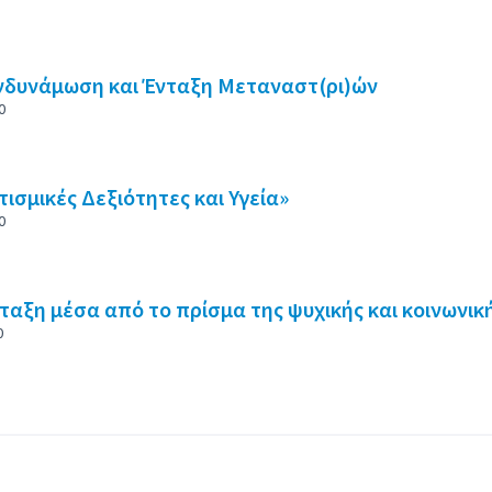
 παρουσιάζει τα στοιχεία αυτής της σελίδας ως σημεία χάρτη. Τ
Ενδυνάμωση και Ένταξη Μεταναστ(ρι)ών
0
ισμικές Δεξιότητες και Υγεία»
0
ταξη μέσα από το πρίσμα της ψυχικής και κοινωνική
0