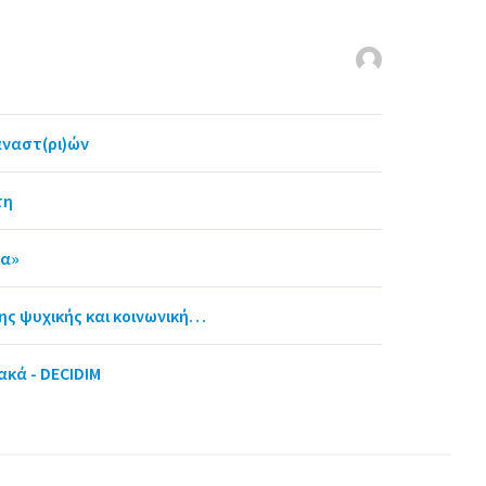
αναστ(ρι)ών
τη
ία»
ης ψυχικής και κοινωνική…
ακά - DECIDIM