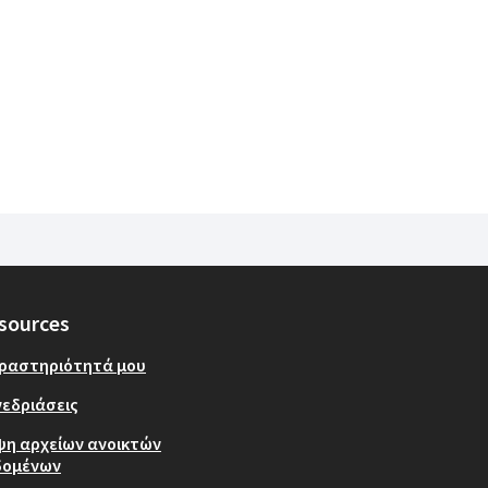
sources
δραστηριότητά μου
εδριάσεις
ψη αρχείων ανοικτών
δομένων