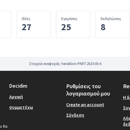
Iδέες
Εγκρίσεις
Εκδηλώσεις
27
25
8
Στοιχεία αναφοράς: heraklion-PART-2023-05-6
Decidim
Ρυθμίσεις του
Re
λογαριασμού μου
Αρχική
Η 
Create an account
συμμετέχω
Συν
Σύνδεση
Λή
δε
υ θα