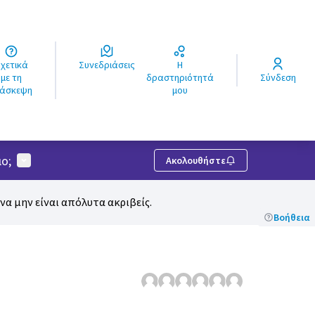
ά
Συνεδριάσεις
Η
ς
με τη
δραστηριότητά
Σύνδεση
ιάσκεψη
μου
Μενού χρήστη
ο;
Ακολουθήστε
α μην είναι απόλυτα ακριβείς.
Βοήθεια