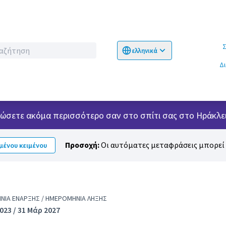
Σχετικ
ελληνικά
Choose language
Επιλογή γλώσσα
Δ
 νιώσετε ακόμα περισσότερο σαν στο σπίτι σας στο Ηράκλει
Προσοχή:
Οι αυτόματες μεταφράσεις μπορεί ν
ένου κειμένου
ΊΑ ΈΝΑΡΞΗΣ / ΗΜΕΡΟΜΗΝΊΑ ΛΉΞΗΣ
023 / 31 Μάρ 2027