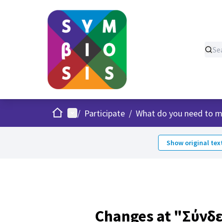
Home
Main menu
/
Participate
/
What do you need to m
Show original tex
Changes at "Σύνδ