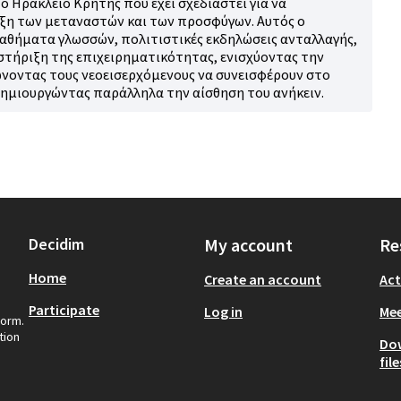
ο Ηράκλειο Κρήτης που έχει σχεδιαστεί για να
ξη των μεταναστών και των προσφύγων. Αυτός ο
αθήματα γλωσσών, πολιτιστικές εκδηλώσεις ανταλλαγής,
στήριξη της επιχειρηματικότητας, ενισχύοντας την
νοντας τους νεοεισερχόμενους να συνεισφέρουν στο
δημιουργώντας παράλληλα την αίσθηση του ανήκειν.
Decidim
My account
Re
Home
Create an account
Act
Participate
Log in
Mee
form.
tion
Do
file