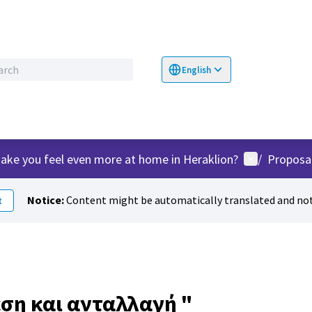
English
Choose language
Επιλογή γλώσσα
User menu
ake you feel even more at home in Heraklion?
/
Proposa
Notice:
Content might be automatically translated and not
t
εση και ανταλλαγή "