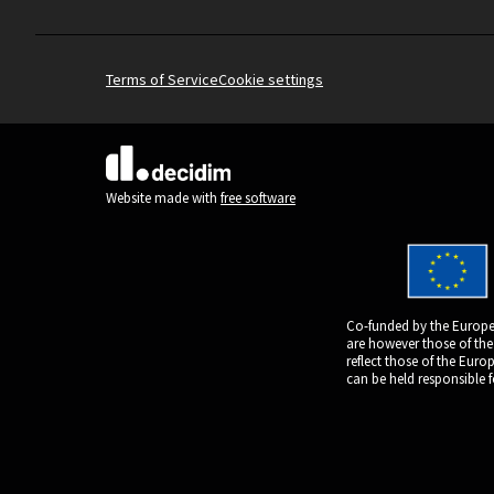
Terms of Service
Cookie settings
(External link)
Website made with
free software
Co-funded by the Europe
are however those of the
reflect those of the Eur
can be held responsible 