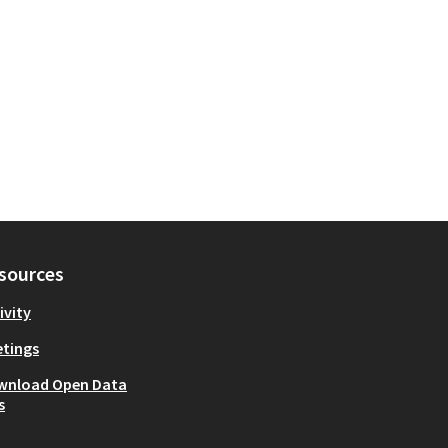
sources
ivity
tings
wnload Open Data
s