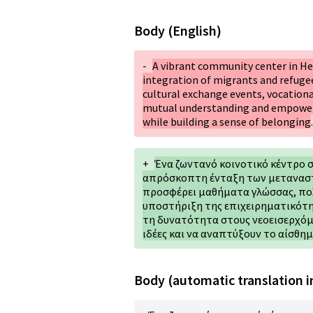
Body (English)
-
A vibrant community center in He
integration of migrants and refugee
cultural exchange events, vocationa
mutual understanding and empoweri
while building a sense of belonging
.
+
Ένα ζωντανό κοινοτικό κέντρο σ
απρόσκοπτη ένταξη των μεταναστ
προσφέρει μαθήματα γλώσσας, πολ
υποστήριξη της επιχειρηματικότη
τη δυνατότητα στους νεοεισερχόμ
ιδέες και να αναπτύξουν το αίσθημ
Body (automatic translation i