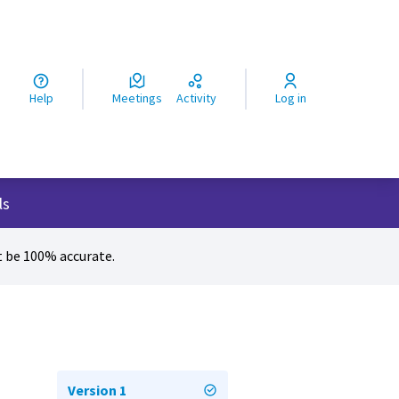
ς
Help
Meetings
Activity
Log in
ls
 be 100% accurate.
Version 1