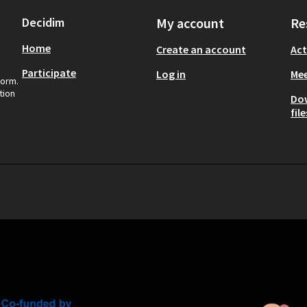
Decidim
My account
Re
Home
Create an account
Act
Participate
Log in
Mee
form.
tion
Do
file