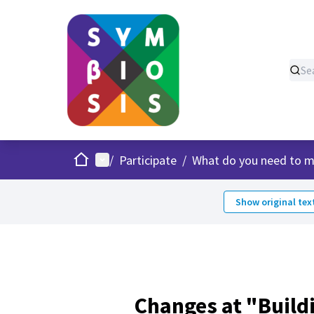
Home
Main menu
/
Participate
/
What do you need to m
Show original tex
Changes at "Build