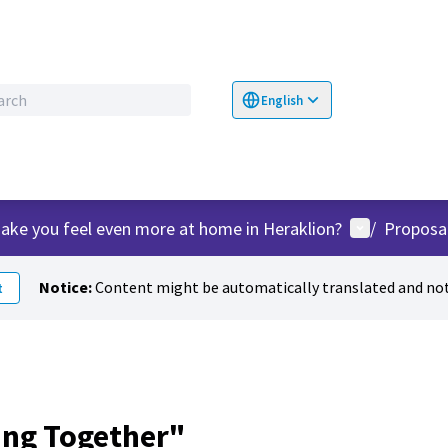
English
Choose language
Επιλογή γλώσσα
User menu
ake you feel even more at home in Heraklion?
/
Proposa
Notice:
Content might be automatically translated and not
t
ing Together"