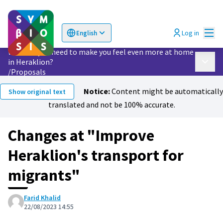
Mai
Log in
English
Choose language
Επιλογή γλώσσας
What do you need to make you feel even more at home
in Heraklion?
Main 
/
Proposals
Notice:
Content might be automatically
Show original text
translated and not be 100% accurate.
Changes at "Improve
Heraklion's transport for
migrants"
Farid Khalid
22/08/2023 14:55