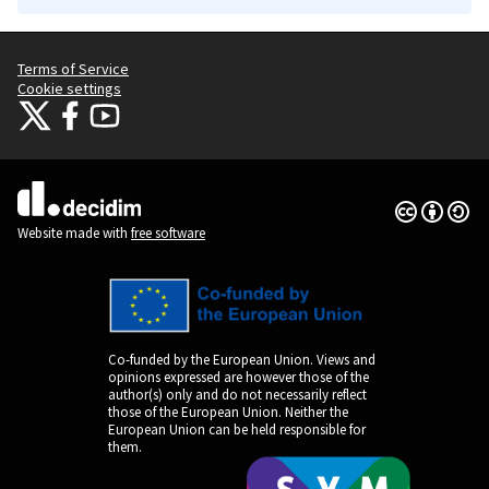
Terms of Service
Cookie settings
Citizens Participation Portal at X
Citizens Participation Portal at Facebook
Citizens Participation Portal at YouTube
(External link)
(External link)
(External link)
Creative Co
(External lin
(External link)
Website made with
free software
Co-funded by the European Union. Views and
opinions expressed are however those of the
author(s) only and do not necessarily reflect
those of the European Union. Neither the
European Union can be held responsible for
them.