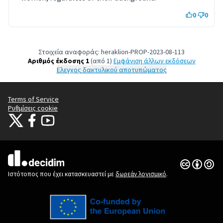
0
0
Στοιχεία αναφοράς: heraklion-PROP-2023-08-113
Αριθμός έκδοσης 1
(από 1)
εμφάνιση άλλων εκδόσεων
Έλεγχος δακτυλικού αποτυπώματος
Terms of Service
Ρυθμίσεις cookie
Citizens Participation Portal at X
Ο οργανισμός Citizens Participation Portal στο Facebook
Ο οργανισμός Citizens Participation Portal στο YouTube
(Εξωτερική σύνδεση)
(Εξωτερική σύνδεση)
(Εξωτερική σύνδεση)
Άδεια Creat
(Εξωτερική 
(Εξωτερική σύνδεση)
Ιστότοπος που έχει κατασκευαστεί με
δωρεάν λογισμικό
.