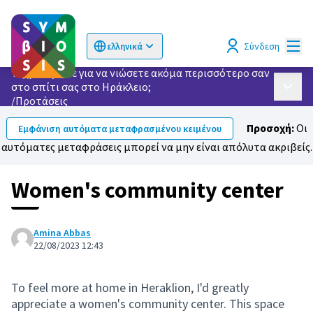
Κυρί
Σύνδεση
ελληνικά
Choose language
Επιλογή γλώσσας
Τι χρειάζεστε για να νιώσετε ακόμα περισσότερο σαν
στο σπίτι σας στο Ηράκλειο;
Κυρίως
/
Προτάσεις
Προσοχή:
Οι
Εμφάνιση αυτόματα μεταφρασμένου κειμένου
αυτόματες μεταφράσεις μπορεί να μην είναι απόλυτα ακριβείς.
Women's community center
Amina Abbas
22/08/2023 12:43
To feel more at home in Heraklion, I'd greatly
appreciate a women's community center. This space