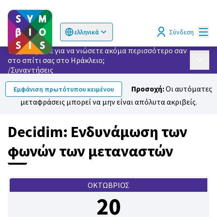
Κυρί
Σύνδεση
ελληνικά
Choose language
Επιλογή γλώσσας
Τι χρειάζεστε για να νιώσετε ακόμα περισσότερο σαν
στο σπίτι σας στο Ηράκλειο;
Κυρίως
/
Συναντήσεις
Προσοχή:
Οι αυτόματες
Εμφάνιση πρωτότυπου κειμένου
μεταφράσεις μπορεί να μην είναι απόλυτα ακριβείς.
Decidim: Ενδυνάμωση των
φωνών των μεταναστών
ΟΚΤΏΒΡΙΟΣ
20