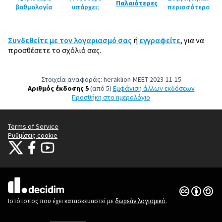
Παλαιότερες
βαθμολογία
υπάρχει;
περισσότερο
Συνδεθείτε με τον λογαριασμό σας
ή
εγγραφείτε
, για να
προσθέσετε το σχόλιό σας.
Στοιχεία αναφοράς: heraklion-MEET-2023-11-15
Αριθμός έκδοσης 5
(από 5)
εμφάνιση άλλων εκδόσεων
Προσθήκη στο ημερολόγιο
Terms of Service
Ρυθμίσεις cookie
Citizens Participation Portal at X
Ο οργανισμός Citizens Participation Portal στο Facebook
Ο οργανισμός Citizens Participation Portal στο YouTube
(Εξωτερική σύνδεση)
(Εξωτερική σύνδεση)
(Εξωτερική σύνδεση)
Άδεια Creat
(Εξωτερική 
(Εξωτερική σύνδεση)
Ιστότοπος που έχει κατασκευαστεί με
δωρεάν λογισμικό
.