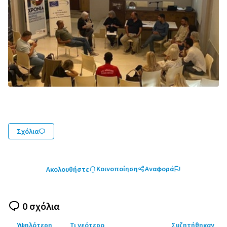
Σχόλια
Κοινοποίηση
Αναφορά
Ακολουθήστε
0 σχόλια
Υψηλότερη
Τι νεότερο
Συζητήθηκαν