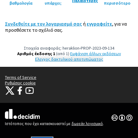
Παλαιότερες
βαθμολογία
υπάρχει;
περισσότερο
Συνδεθείτε με τον λογαριασμό σας
ή
εγγραφείτε
, για να
προσθέσετε το σχόλιό σας.
Στοιχεία αναφοράς: heraklion-PROP-2023-09-134
Αριθμός έκδοσης 1
(από 1)
εμφάνιση άλλων εκδόσεων
Έλεγχος δακτυλικού αποτυπώματος
Terms of Service
Ρυθμίσεις cookie
Citizens Participation Portal at X
Ο οργανισμός Citizens Participation Portal στο Facebook
Ο οργανισμός Citizens Participation Portal στο YouTube
(Εξωτερική σύνδεση)
(Εξωτερική σύνδεση)
(Εξωτερική σύνδεση)
Άδεια Creat
(Εξωτερική 
(Εξωτερική σύνδεση)
Ιστότοπος που έχει κατασκευαστεί με
δωρεάν λογισμικό
.