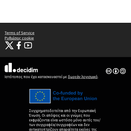
Terms of Service
Ρυθμίσεις cookie
Citizens Participation Portal at X
Ο οργανισμός Citizens Participation Portal στο Facebook
Ο οργανισμός Citizens Participation Portal στο YouTube
(Εξωτερική σύνδεση)
(Εξωτερική σύνδεση)
(Εξωτερική σύνδεση)
Άδεια Creat
(Εξωτερική 
(Εξωτερική σύνδεση)
Ιστότοπος που έχει κατασκευαστεί με
δωρεάν λογισμικό
.
Συγχρηματοδοτείται από την Ευρωπαϊκή
Ένωση. Οι απόψεις και οι γνώμες που
εκφράζονται είναι ωστόσο μόνο αυτές του/
των συγγραφέα/συγγραφέων και δεν
αντικατοπτρίζουν απαραίτητα εκείνες της