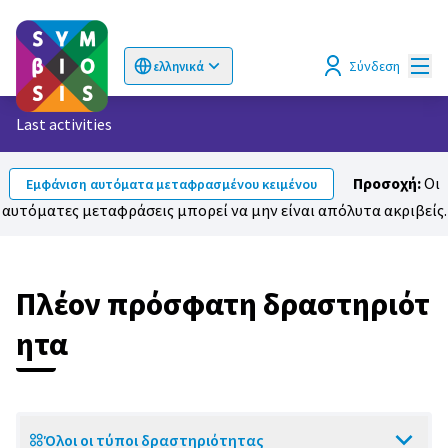
Κυρί
Σύνδεση
ελληνικά
Choose language
Επιλογή γλώσσας
Last activities
Προσοχή:
Οι
Εμφάνιση αυτόματα μεταφρασμένου κειμένου
αυτόματες μεταφράσεις μπορεί να μην είναι απόλυτα ακριβείς.
Πλέον πρόσφατη δραστηριότ
ητα
Όλοι οι τύποι δραστηριότητας