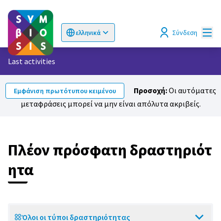
Κυρί
Σύνδεση
ελληνικά
Choose language
Επιλογή γλώσσας
Last activities
Προσοχή:
Οι αυτόματες
Εμφάνιση πρωτότυπου κειμένου
μεταφράσεις μπορεί να μην είναι απόλυτα ακριβείς.
Πλέον πρόσφατη δραστηριότ
ητα
Όλοι οι τύποι δραστηριότητας