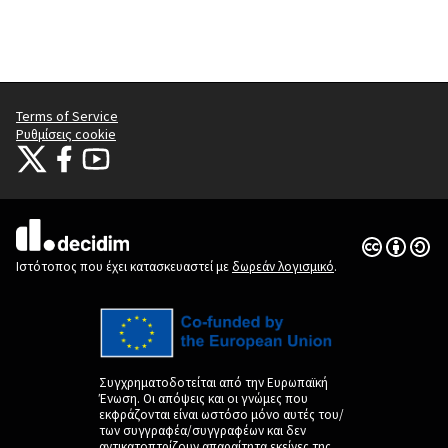
Terms of Service
Ρυθμίσεις cookie
Citizens Participation Portal at X
Ο οργανισμός Citizens Participation Portal στο Facebook
Ο οργανισμός Citizens Participation Portal στο YouTube
(Εξωτερική σύνδεση)
(Εξωτερική σύνδεση)
(Εξωτερική σύνδεση)
Άδεια Creat
(Εξωτερική 
(Εξωτερική σύνδεση)
Ιστότοπος που έχει κατασκευαστεί με
δωρεάν λογισμικό
.
Συγχρηματοδοτείται από την Ευρωπαϊκή
Ένωση. Οι απόψεις και οι γνώμες που
εκφράζονται είναι ωστόσο μόνο αυτές του/
των συγγραφέα/συγγραφέων και δεν
αντικατοπτρίζουν απαραίτητα εκείνες της