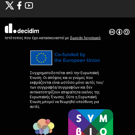
Citizens Participation Portal at X
Ο οργανισμός Citizens Participation Portal στο Facebook
Ο οργανισμός Citizens Participation Portal στο YouTube
(Εξωτερική σύνδεση)
(Εξωτερική σύνδεση)
(Εξωτερική σύνδεση)
Άδεια Creat
(Εξωτερική 
(Εξωτερική σύνδεση)
Ιστότοπος που έχει κατασκευαστεί με
δωρεάν λογισμικό
.
Συγχρηματοδοτείται από την Ευρωπαϊκή
Ένωση. Οι απόψεις και οι γνώμες που
εκφράζονται είναι ωστόσο μόνο αυτές του/
των συγγραφέα/συγγραφέων και δεν
αντικατοπτρίζουν απαραίτητα εκείνες της
Ευρωπαϊκής Ένωσης. Ούτε η Ευρωπαϊκή
Ένωση μπορεί να θεωρηθεί υπεύθυνη για
αυτές.