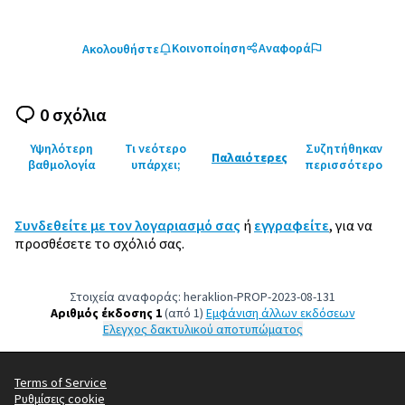
Κοινοποίηση
Αναφορά
Ακολουθήστε
0 σχόλια
Υψηλότερη
Τι νεότερο
Συζητήθηκαν
Παλαιότερες
βαθμολογία
υπάρχει;
περισσότερο
Συνδεθείτε με τον λογαριασμό σας
ή
εγγραφείτε
, για να
προσθέσετε το σχόλιό σας.
Στοιχεία αναφοράς: heraklion-PROP-2023-08-131
Αριθμός έκδοσης 1
(από 1)
εμφάνιση άλλων εκδόσεων
Έλεγχος δακτυλικού αποτυπώματος
Terms of Service
Ρυθμίσεις cookie