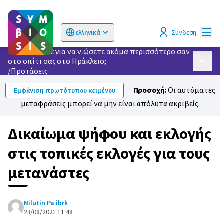
Κυρί
Σύνδεση
ελληνικά
Choose language
Επιλογή γλώσσας
Τι χρειάζεστε για να νιώσετε ακόμα περισσότερο σαν
στο σπίτι σας στο Ηράκλειο;
Κυρίως
/
Προτάσεις
Προσοχή:
Οι αυτόματες
Εμφάνιση πρωτότυπου κειμένου
μεταφράσεις μπορεί να μην είναι απόλυτα ακριβείς.
Δικαίωμα ψήφου και εκλογής
στις τοπικές εκλογές για τους
μετανάστες
Milutin Palibrk
23/08/2023 11:48