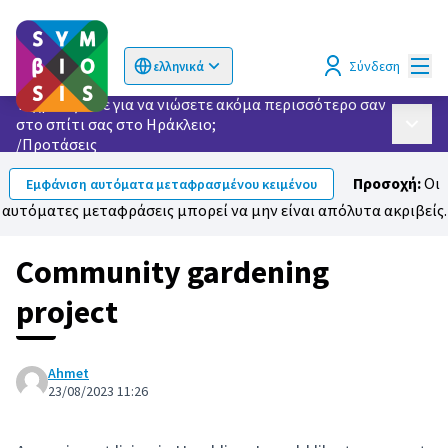
Κυρί
Σύνδεση
ελληνικά
Choose language
Επιλογή γλώσσας
Τι χρειάζεστε για να νιώσετε ακόμα περισσότερο σαν
στο σπίτι σας στο Ηράκλειο;
Κυρίως
/
Προτάσεις
Προσοχή:
Οι
Εμφάνιση αυτόματα μεταφρασμένου κειμένου
αυτόματες μεταφράσεις μπορεί να μην είναι απόλυτα ακριβείς.
Community gardening
project
Ahmet
23/08/2023 11:26