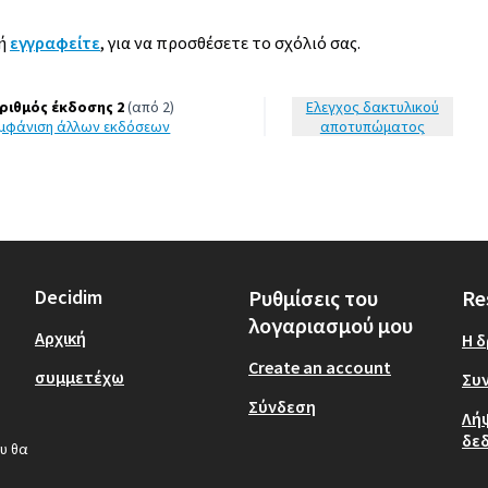
ή
εγγραφείτε
, για να προσθέσετε το σχόλιό σας.
ριθμός έκδοσης 2
(από 2)
Έλεγχος δακτυλικού
εμφάνιση άλλων εκδόσεων
αποτυπώματος
Decidim
Ρυθμίσεις του
Re
λογαριασμού μου
Αρχική
Η 
Create an account
συμμετέχω
Συν
Σύνδεση
Λή
δε
υ θα