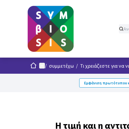
Σπίτι
Κυρίως μενού
/
συμμετέχω
/
Τι χρειάζεστε για να
Εμφάνιση πρωτότυπου κ
Η τιμή και η αντι