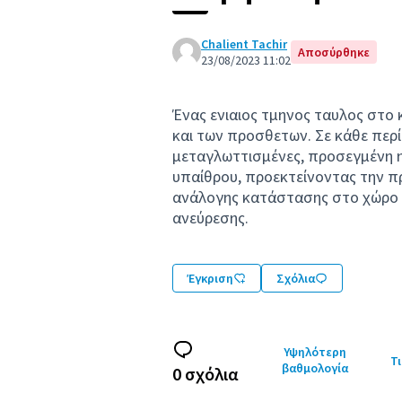
Chalient Tachir
Αποσύρθηκε
23/08/2023 11:02
Ένας ενιαιος τμηνος ταυλος στο 
και των προσθετων. Σε κάθε περί
μεταγλωττισμένες, προσεγμένη η
υπαίθρου, προεκτείνοντας την π
ανάλογης κατάστασης στο χώρο τ
ανεύρεσης.
Έγκριση
Σχόλια
Υψηλότερη
Τι
βαθμολογία
0 σχόλια