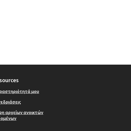
sources
δραστηριότητά μου
εδριάσεις
ψη αρχείων ανοικτών
δομένων