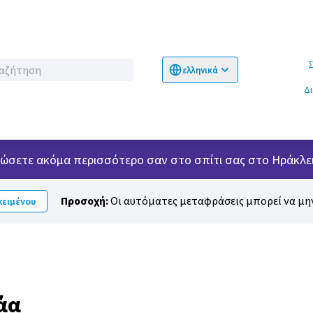
Σχετικ
ελληνικά
Choose language
Επιλογή γλώσσα
Δ
 νιώσετε ακόμα περισσότερο σαν στο σπίτι σας στο Ηράκλει
Προσοχή:
Οι αυτόματες μεταφράσεις μπορεί να μην
ειμένου
τάα