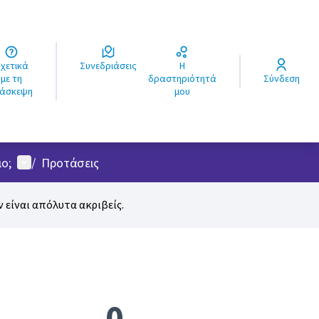
ά
Συνεδριάσεις
Η
ς
με τη
δραστηριότητά
Σύνδεση
ιάσκεψη
μου
Μενού χρήστη
ο;
/
Προτάσεις
 είναι απόλυτα ακριβείς.
0