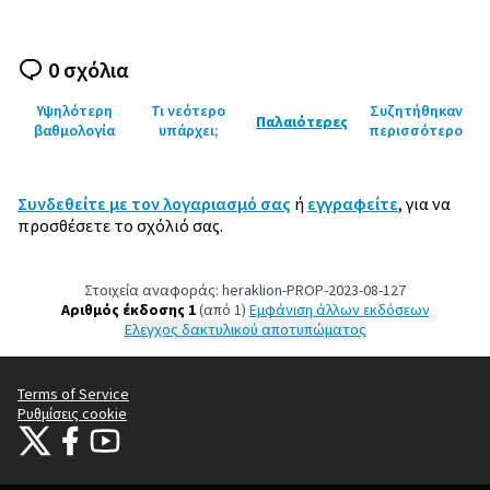
0 σχόλια
Υψηλότερη
Τι νεότερο
Συζητήθηκαν
Παλαιότερες
βαθμολογία
υπάρχει;
περισσότερο
Συνδεθείτε με τον λογαριασμό σας
ή
εγγραφείτε
, για να
προσθέσετε το σχόλιό σας.
Στοιχεία αναφοράς: heraklion-PROP-2023-08-127
Αριθμός έκδοσης 1
(από 1)
εμφάνιση άλλων εκδόσεων
Έλεγχος δακτυλικού αποτυπώματος
Terms of Service
Ρυθμίσεις cookie
Citizens Participation Portal at X
Ο οργανισμός Citizens Participation Portal στο Facebook
Ο οργανισμός Citizens Participation Portal στο YouTube
(Εξωτερική σύνδεση)
(Εξωτερική σύνδεση)
(Εξωτερική σύνδεση)