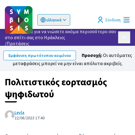
Κυρί
Σύνδεση
ελληνικά
Choose language
Επιλογή γλώσσας
Τι χρειάζεστε για να νιώσετε ακόμα περισσότερο σαν
στο σπίτι σας στο Ηράκλειο;
Κυρίως
/
Προτάσεις
Προσοχή:
Οι αυτόματες
Εμφάνιση πρωτότυπου κειμένου
μεταφράσεις μπορεί να μην είναι απόλυτα ακριβείς.
Πολιτιστικός εορτασμός
ψηφιδωτού
Leyla
22/08/2023 17:40