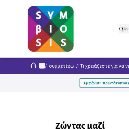
Σπίτι
Κυρίως μενού
/
συμμετέχω
/
Τι χρειάζεστε για να
Εμφάνιση πρωτότυπου κ
Ζώντας μαζί