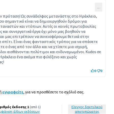
…
ν πρόταση! Ως συνάδελφος μετανάστης στο Ηράκλειο,
ο σημαντικό είναι να δημιουργηθούν δρόμοι για
εταναστών και ντόπιων. Αυτές οι κοινές πρωτοβουλίες
και συνεργατικά έργα όχι μόνο μας βοηθούν να
αι μας επιτρέπουν να συνεισφέρουμε θετικά στην
σπίτι. Είναι ένας φανταστικός τρόπος για να σπάσετε
ε ο ένας από τον άλλο και να χτίσετε μια ισχυρή,
οι αισθάνονται πολύτιμοι και ενδυναμωμένοι. Kudos σε
 Ηράκλειο ένα ακόμα πιο φιλόξενο και χωρίς
ας!
0
0
ή
εγγραφείτε
, για να προσθέσετε το σχόλιό σας.
ριθμός έκδοσης 1
(από 1)
Έλεγχος δακτυλικού
εμφάνιση άλλων εκδόσεων
αποτυπώματος