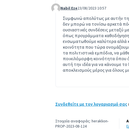
Nabil Eze
23/08/2023 10:57
Comment 4
Συμφωνώ απολύτως με αυτήν τη
δεν μπορώ να τονίσω αρκετά πόσ
ουσιαστικές συνδέσεις μεταξύ μ
όπως προγράμματα καθοδήγησης 
ενσωματωθούμε καλύτερα αλλά κ
κοινότητα που τώρα ονομάζουμε 
τα πολιτιστικά εμπόδια, να μάθετ
ποικιλόμορφη κοινότητα όπου όλ
αυτή την ιδέα για να κάνουμε το
αποκλεισμούς μέρος για όλους μ
Συνδεθείτε με τον λογαριασμό σας
Στοιχεία αναφοράς: heraklion-
Α
PROP-2023-08-124