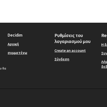
Decidim
Ρυθμίσεις του
Re
λογαριασμού μου
Αρχική
Η 
Create an account
συμμετέχω
Συν
Σύνδεση
Λή
δε
υ θα