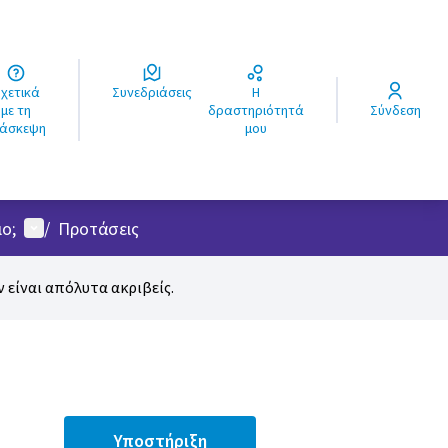
ά
Συνεδριάσεις
Η
ς
με τη
δραστηριότητά
Σύνδεση
ιάσκεψη
μου
Μενού χρήστη
ο;
/
Προτάσεις
 είναι απόλυτα ακριβείς.
Υποστήριξη