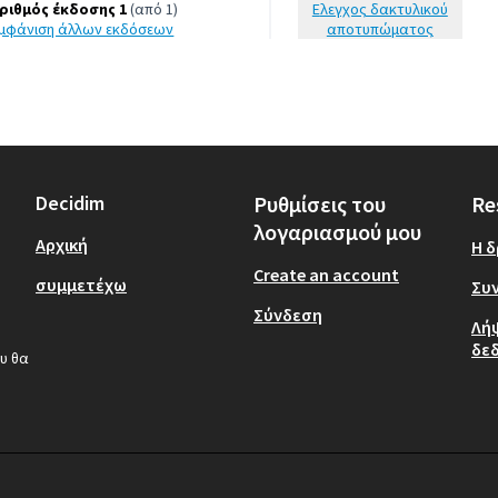
ριθμός έκδοσης 1
(από 1)
Έλεγχος δακτυλικού
εμφάνιση άλλων εκδόσεων
αποτυπώματος
Decidim
Ρυθμίσεις του
Re
λογαριασμού μου
Αρχική
Η 
Create an account
συμμετέχω
Συν
Σύνδεση
Λή
δε
υ θα