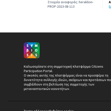
Στοιχεία αναφοράς: heraklion-
Α
PROP-2023-08-113
Καλωσορίσατε στη συμμετοχική πλατφόρμα Citizens
Participation Portal.
Ο σκοπός αυτής της πλατφόρμας είναι να προσφέρει τη
δυνατότητα συλλογής ιδεών, σκέψεων και προτάσεων πο
συμβάλλουν στη βελτίωση της συμμετοχής των
μεταναστευτικών κοινοτήτων.
Terms of Service
Ρυθμίσεις cookie