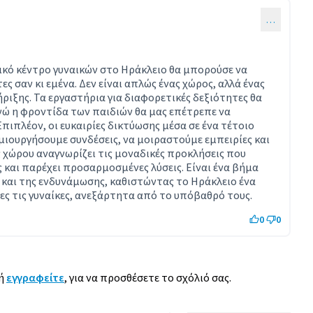
…
κό κέντρο γυναικών στο Ηράκλειο θα μπορούσε να
ες σαν κι εμένα. Δεν είναι απλώς ένας χώρος, αλλά ένας
ιξης. Τα εργαστήρια για διαφορετικές δεξιότητες θα
ενώ η φροντίδα των παιδιών θα μας επέτρεπε να
πιπλέον, οι ευκαιρίες δικτύωσης μέσα σε ένα τέτοιο
μιουργήσουμε συνδέσεις, να μοιραστούμε εμπειρίες και
ς χώρου αναγνωρίζει τις μοναδικές προκλήσεις που
 και παρέχει προσαρμοσμένες λύσεις. Είναι ένα βήμα
 και της ενδυνάμωσης, καθιστώντας το Ηράκλειο ένα
ες τις γυναίκες, ανεξάρτητα από το υπόβαθρό τους.
0
0
ή
εγγραφείτε
, για να προσθέσετε το σχόλιό σας.