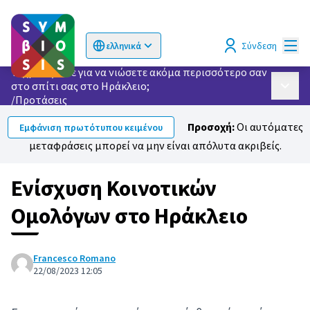
Κυρί
Σύνδεση
ελληνικά
Choose language
Επιλογή γλώσσας
Τι χρειάζεστε για να νιώσετε ακόμα περισσότερο σαν
στο σπίτι σας στο Ηράκλειο;
Κυρίως
/
Προτάσεις
Προσοχή:
Οι αυτόματες
Εμφάνιση πρωτότυπου κειμένου
μεταφράσεις μπορεί να μην είναι απόλυτα ακριβείς.
Ενίσχυση Κοινοτικών
Ομολόγων στο Ηράκλειο
Francesco Romano
22/08/2023 12:05