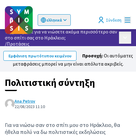
Κυρί
Σύνδεση
ελληνικά
Choose language
Επιλογή γλώσσας
Τι χρειάζεστε για να νιώσετε ακόμα περισσότερο σαν
στο σπίτι σας στο Ηράκλειο;
Κυρίως
/
Προτάσεις
Προσοχή:
Οι αυτόματες
Εμφάνιση πρωτότυπου κειμένου
μεταφράσεις μπορεί να μην είναι απόλυτα ακριβείς.
Πολιτιστική σύντηξη
Ana Petrov
22/08/2023 11:10
Για να νιώσω σαν στο σπίτι μου στο Ηράκλειο, θα
ήθελα πολύ να δω πολιτιστικές εκδηλώσεις