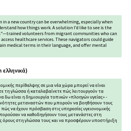
m in a new country can be overwhelming, especially when
rstand how things work. A solution I’d like to see is the
ors"—trained volunteers from migrant communities who can
ccess healthcare services. These navigators could guide
ain medical terms in their language, and offer mental
n ελληνικά)
μικής περίθαλψης σε μια νέα χώρα μπορεί να είναι
άτε τη γλώσσα ή καταλαβαίνετε πώς λειτουργούν τα
α δω είναι η δημιουργία τοπικών «πλοηγών υγείας» -
ινότητες μεταναστών που μπορούν να βοηθήσουν τους
 πώς να έχουν πρόσβαση στις υπηρεσίες υγειονομικής
 μπορούσαν να καθοδηγήσουν τους μετανάστες στη
ύς όρους στη γλώσσα τους και να προσφέρουν υποστήριξη