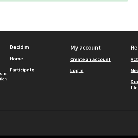
Decidim
My account
Re
Home
Create an account
Act
Participate
Log in
Mee
form.
tion
Do
file