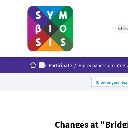
Home
Main menu
/
Participate
/
Policy papers on integr
Show original tex
Changes at "Bridgi