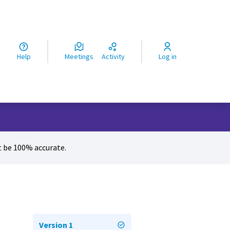
ς
Help
Meetings
Activity
Log in
 be 100% accurate.
Version 1