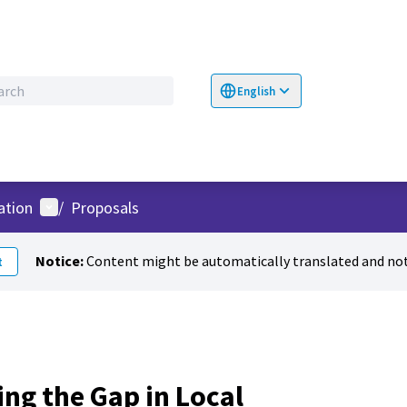
English
Choose language
Επιλογή γλώσσα
User menu
ation
/
Proposals
Notice:
Content might be automatically translated and not
t
ng the Gap in Local