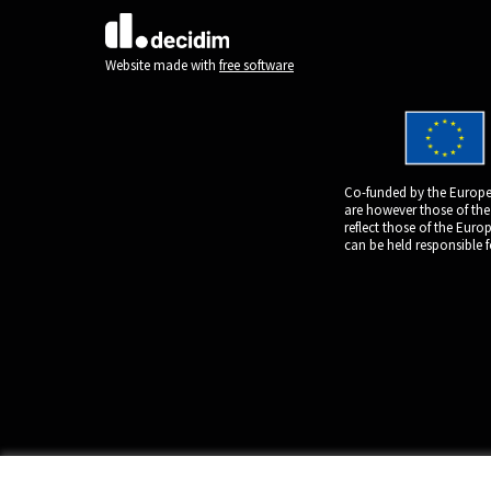
(External link)
Website made with
free software
Co-funded by the Europe
are however those of the
reflect those of the Eur
can be held responsible 