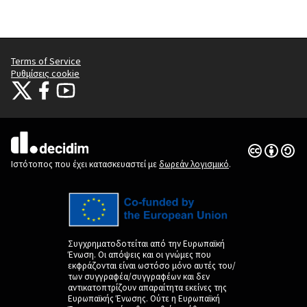
Terms of Service
Ρυθμίσεις cookie
Citizens Participation Portal at X
Ο οργανισμός Citizens Participation Portal στο Facebook
Ο οργανισμός Citizens Participation Portal στο YouTube
(Εξωτερική σύνδεση)
(Εξωτερική σύνδεση)
(Εξωτερική σύνδεση)
Άδεια Creat
(Εξωτερική 
(Εξωτερική σύνδεση)
Ιστότοπος που έχει κατασκευαστεί με
δωρεάν λογισμικό
.
Συγχρηματοδοτείται από την Ευρωπαϊκή
Ένωση. Οι απόψεις και οι γνώμες που
εκφράζονται είναι ωστόσο μόνο αυτές του/
των συγγραφέα/συγγραφέων και δεν
αντικατοπτρίζουν απαραίτητα εκείνες της
Ευρωπαϊκής Ένωσης. Ούτε η Ευρωπαϊκή