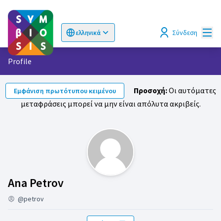
Κυρί
Σύνδεση
ελληνικά
Choose language
Επιλογή γλώσσας
Profile
Προσοχή:
Οι αυτόματες
Εμφάνιση πρωτότυπου κειμένου
μεταφράσεις μπορεί να μην είναι απόλυτα ακριβείς.
Ακόλουθοι (Ana Petrov)
Ana Petrov
@petrov