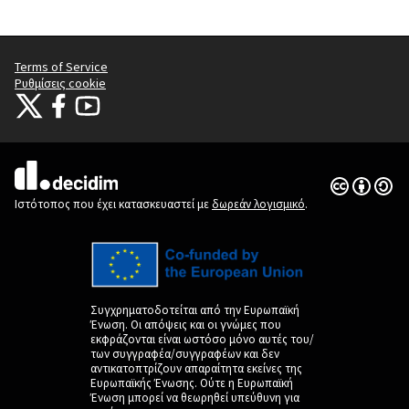
Terms of Service
Ρυθμίσεις cookie
Citizens Participation Portal at X
Ο οργανισμός Citizens Participation Portal στο Facebook
Ο οργανισμός Citizens Participation Portal στο YouTube
(Εξωτερική σύνδεση)
(Εξωτερική σύνδεση)
(Εξωτερική σύνδεση)
Άδεια Creat
(Εξωτερική 
(Εξωτερική σύνδεση)
Ιστότοπος που έχει κατασκευαστεί με
δωρεάν λογισμικό
.
Συγχρηματοδοτείται από την Ευρωπαϊκή
Ένωση. Οι απόψεις και οι γνώμες που
εκφράζονται είναι ωστόσο μόνο αυτές του/
των συγγραφέα/συγγραφέων και δεν
αντικατοπτρίζουν απαραίτητα εκείνες της
Ευρωπαϊκής Ένωσης. Ούτε η Ευρωπαϊκή
Ένωση μπορεί να θεωρηθεί υπεύθυνη για